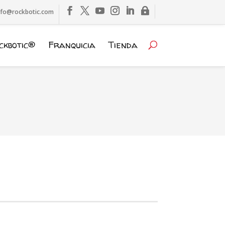
nfo@rockbotic.com
ckbotic®
Franquicia
Tienda