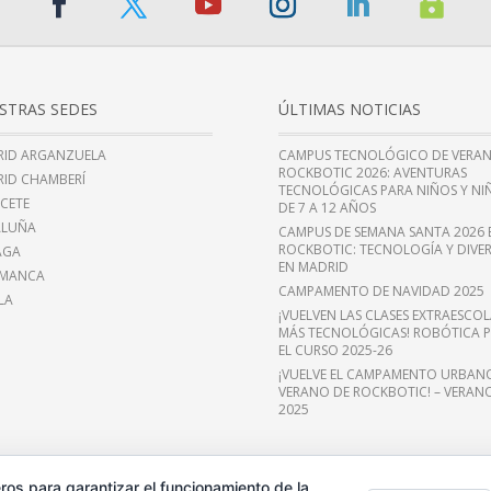
STRAS SEDES
ÚLTIMAS NOTICIAS
ID ARGANZUELA
CAMPUS TECNOLÓGICO DE VERA
ROCKBOTIC 2026: AVENTURAS
ID CHAMBERÍ
TECNOLÓGICAS PARA NIÑOS Y NI
CETE
DE 7 A 12 AÑOS
ALUÑA
CAMPUS DE SEMANA SANTA 2026 
ROCKBOTIC: TECNOLOGÍA Y DIVE
AGA
EN MADRID
AMANCA
CAMPAMENTO DE NAVIDAD 2025
LA
¡VUELVEN LAS CLASES EXTRAESCOL
MÁS TECNOLÓGICAS! ROBÓTICA 
EL CURSO 2025-26
¡VUELVE EL CAMPAMENTO URBAN
VERANO DE ROCKBOTIC! – VERAN
2025
ros para garantizar el funcionamiento de la