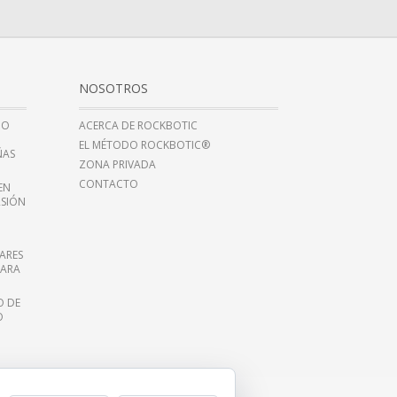
NOSOTROS
NO
ACERCA DE ROCKBOTIC
EL MÉTODO ROCKBOTIC®
ÑAS
ZONA PRIVADA
CONTACTO
EN
RSIÓN
ARES
PARA
O DE
O