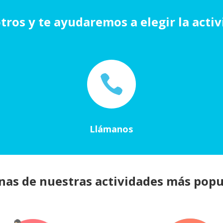
ros y te ayudaremos a elegir la acti

Llámanos
nas de nuestras actividades más popu