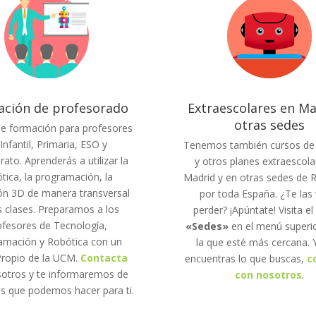
ción de profesorado
Extraescolares en Ma
otras sedes
de formación para profesores
Infantil, Primaria, ESO y
Tenemos también cursos de 
rato. Aprenderás a utilizar la
y otros planes extraescola
tica, la programación, la
Madrid y en otras sedes de 
ón 3D de manera transversal
por toda España. ¿Te las 
s clases. Preparamos a los
perder? ¡Apúntate! Visita el
ofesores de Tecnología,
«Sedes»
en el menú superio
amación y Robótica con un
la que esté más cercana. Y
Propio de la UCM.
Contacta
encuentras lo que buscas,
c
otros y te informaremos de
con nosotros
.
os que podemos hacer para ti.