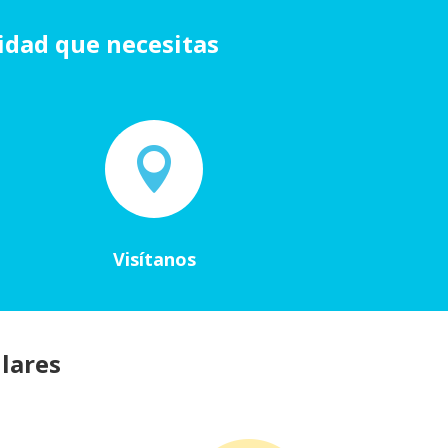
vidad que necesitas

Visítanos
lares