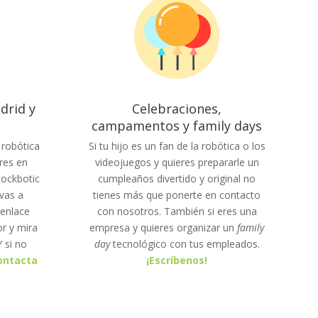
drid y
Celebraciones,
campamentos y family days
robótica
Si tu hijo es un fan de la robótica o los
res en
videojuegos y quieres prepararle un
Rockbotic
cumpleaños divertido y original no
vas a
tienes más que ponerte en contacto
 enlace
con nosotros. También si eres una
r y mira
empresa y quieres organizar un
family
 si no
day
tecnológico con tus empleados.
ontacta
¡Escríbenos!