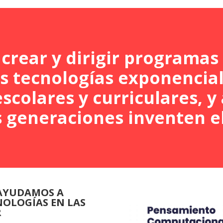
 crear y dirigir programas
as tecnologías exponencial
escolares y curriculares, y
s generaciones inventen 
 AYUDAMOS A
NOLOGÍAS EN LAS
R