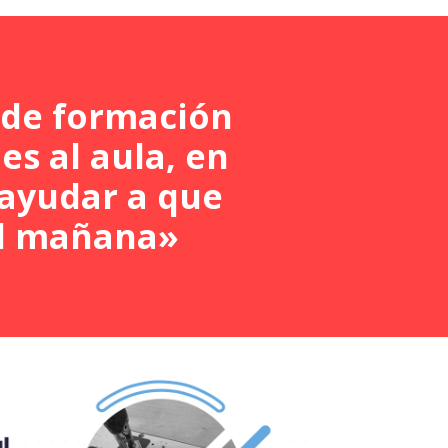
 de formación
es al aula, en
 ayudar a que
el mañana»