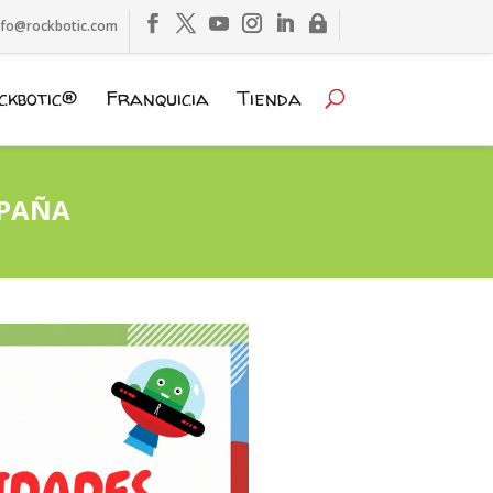
nfo@rockbotic.com
ckbotic®
Franquicia
Tienda
SPAÑA