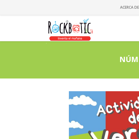
ACERCA D
NÚME