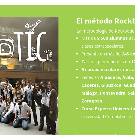
El método Rockb
La metodología de Rockbotic 
Más de
8.500 alumnos
acu
clases extraescolares.
Presente en más de
245 c
Talleres permanentes en
1
9 cursos escolares nos 
Sedes en
Albacete, Ávila,
Cáceres, Gipuzkoa, Guada
Málaga, Pontevedra, Sala
Zaragoza
.
Curso Experto Universita
Universidad Complutense d