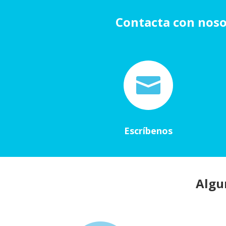
Contacta con nosot

Escríbenos
Algu