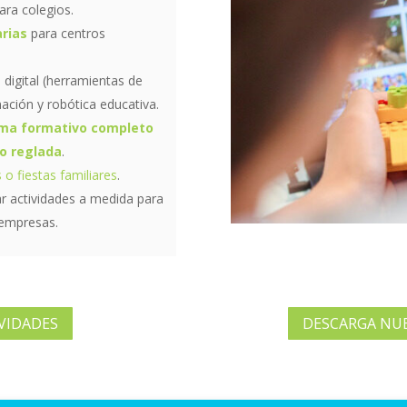
ara colegios.
arias
para centros
digital (herramientas de
ación y robótica educativa.
ma formativo completo
o reglada
.
o fiestas familiares
.
ar actividades a medida para
 empresas.
VIDADES
DESCARGA NU