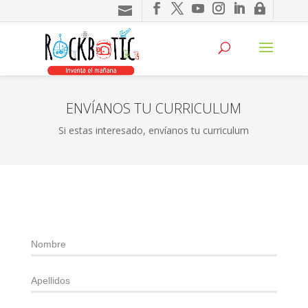
klink panel
klink panel
klink paketleri
klink
ENVÍANOS TU CURRICULUM
klink
Si estas interesado, envíanos tu curriculum
klink
klink
klink panel
klink panel
klink panel
klink panel
klink panel