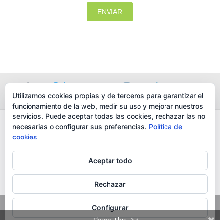
ENVIAR
klink panel
klink panel
klink panel
klink panel
klink panel
Utilizamos cookies propias y de terceros para garantizar el
funcionamiento de la web, medir su uso y mejorar nuestros
klink panel
servicios. Puede aceptar todas las cookies, rechazar las no
klink panel
necesarias o configurar sus preferencias.
Política de
AVISO LEGAL
cookies
POLÍTICA DE PROTECCIÓN DE DATOS
klink panel
POLÍTICA DE COOKIES
Aceptar todo
klink panel
TRABAJA CON NOSOTROS
CONTACTO
klink panel
Rechazar
klink panel
© COPYRIGHT 2016, LUNA TIC DESIGN S.L., CIF B86715067 TODOS
Configurar
LOS DERECHOS
klink panel
Share This