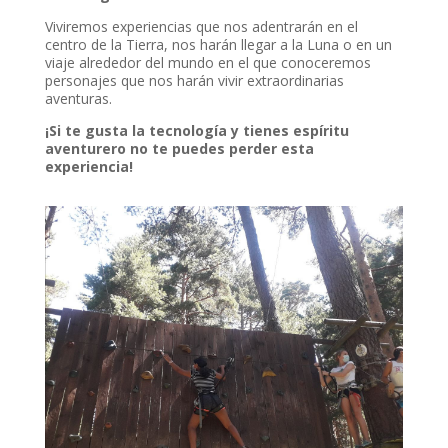
Viviremos experiencias que nos adentrarán en el
nel
centro de la Tierra, nos harán llegar a la Luna o en un
viaje alrededor del mundo en el que conoceremos
nel
personajes que nos harán vivir extraordinarias
aventuras.
nel
¡Si te gusta la tecnología y tienes espíritu
nel
aventurero no te puedes perder esta
experiencia!
nel
nel
nel
nel
nel
nel
nel
nel