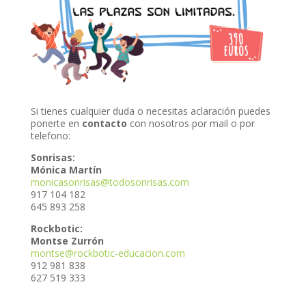
nel
nel
nel
nel
Si tienes cualquier duda o necesitas aclaración puedes
ponerte en
contacto
con nosotros por mail o por
telefono:
nel
Sonrisas:
nel
Mónica Martín
monicasonrisas@todosonrisas.
com
nel
917 104 182
645 893 258
nel
Rockbotic:
Montse Zurrón
nel
montse@rockbotic-educacion.com
912 981 838
nel
627 519 333
nel