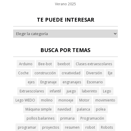
iş
Verano 2025
TE PUEDE INTERESAR
deo downloader
BUSCA POR TEMAS
Arduino
Bee-bot
beebot
Clases extraescolares
Coche
construcción
creatividad
Diversión
Eje
ş
ejes
Engranaje
engranajes
Escenario
cort
Extraescolares
infantil
juego
laberinto
Lego
Lego WEDO
molino
monoeje
Motor
movimiento
Máquina simple
navidad
palanca
polea
ş
pollos bailarines
primaria
Programación
iriş
programar
proyectos
resumen
robot
Robots