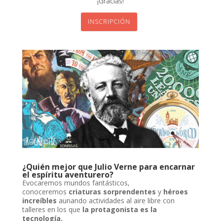
¡Gracias!
nel
nel
INSCRIPCIÓN
nel
nel
nel
nel
nel
ın al
nel
nel
¿Quién mejor que Julio Verne para encarnar
el espíritu aventurero?
Evocaremos mundos fantásticos,
nel
conoceremos
criaturas sorprendentes
y
héroes
increíbles
aunando actividades al aire libre con
nel
talleres en los que
la protagonista es la
tecnología.
nel