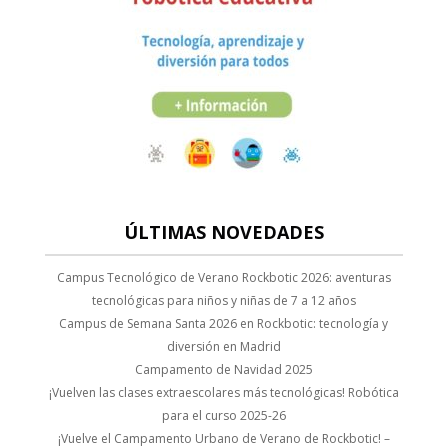
nel
nel
nel
nel
nel
ÚLTIMAS NOVEDADES
filmi
tik filmi
Campus Tecnológico de Verano Rockbotic 2026: aventuras
tecnológicas para niños y niñas de 7 a 12 años
Campus de Semana Santa 2026 en Rockbotic: tecnología y
nel
diversión en Madrid
Campamento de Navidad 2025
nel
¡Vuelven las clases extraescolares más tecnológicas! Robótica
para el curso 2025-26
nel
¡Vuelve el Campamento Urbano de Verano de Rockbotic! –