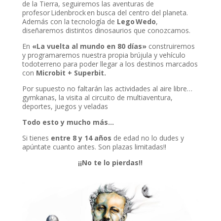
de la Tierra, seguiremos las aventuras de
profesor Lidenbrock en busca del centro del planeta.
Además con la tecnología de
Lego Wedo
,
diseñaremos distintos dinosaurios que conozcamos.
nel
En
«La vuelta al mundo en 80 días»
construiremos
nel
y programaremos nuestra propia brújula y vehículo
todoterreno para poder llegar a los destinos marcados
nel
con
Microbit + Superbit.
Por supuesto no faltarán las actividades al aire libre…
gymkanas, la visita al circuito de multiaventura,
deportes, juegos y veladas
Todo esto y mucho más…
Si tienes
entre 8 y 14 años
de edad no lo dudes y
nel
apúntate cuanto antes. Son plazas limitadas!!
nel
¡¡No te lo pierdas!!
nk