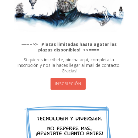
ın al
nel
nel
====>> ¡Plazas limitadas hasta agotar las
plazas disponibles! <<====
nel
Si quieres inscribirte, pincha aquí, completa la
nel
inscripción y nos la haces llegar al mail de contacto.
¡Gracias!
nel
INSCRIPCIÓN
nel
nel
nel
nel
nel