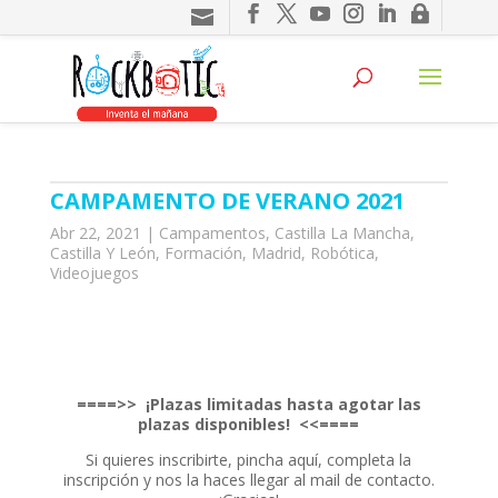
nel
nel
ketleri
CAMPAMENTO DE VERANO 2021
Abr 22, 2021
|
Campamentos
,
Castilla La Mancha
,
Castilla Y León
,
Formación
,
Madrid
,
Robótica
,
Videojuegos
nel
nel
nel
====>> ¡Plazas limitadas hasta agotar las
nel
plazas disponibles! <<====
Si quieres inscribirte, pincha aquí, completa la
nel
inscripción y nos la haces llegar al mail de contacto.