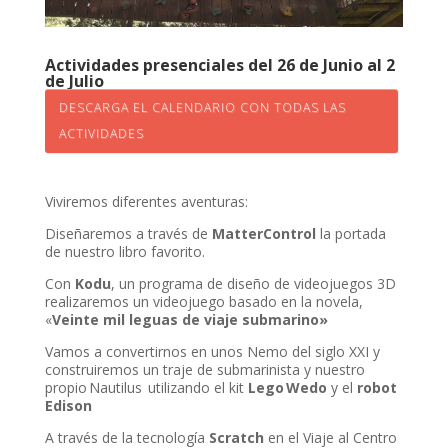
nel
Actividades presenciales del 26 de Junio al 2
nel
de Julio
DESCARGA EL CALENDARIO CON TODAS LAS
ACTIVIDADES
nel
Viviremos diferentes aventuras:
Diseñaremos a través de
MatterControl
la portada
de nuestro libro favorito.
nel
Con
Kodu
, un programa de diseño de videojuegos 3D
realizaremos un videojuego basado en la novela,
«
Veinte mil leguas de viaje submarino»
nel
Vamos a convertirnos en unos Nemo del siglo XXI y
nel
construiremos un traje de submarinista y nuestro
propio Nautilus utilizando el kit
Lego Wedo
y el
robot
nel
Edison
A través de la tecnología
Scratch
en el Viaje al Centro