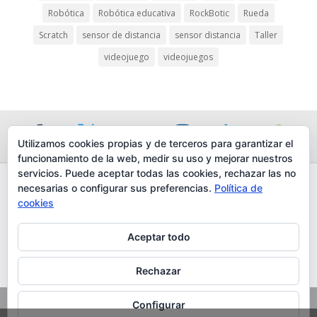
Robótica
Robótica educativa
RockBotic
Rueda
Scratch
sensor de distancia
sensor distancia
Taller
iriş
videojuego
videojuegos
ş
iriş
Utilizamos cookies propias y de terceros para garantizar el
funcionamiento de la web, medir su uso y mejorar nuestros
abet
servicios. Puede aceptar todas las cookies, rechazar las no
necesarias o configurar sus preferencias.
Política de
AVISO LEGAL
cookies
POLÍTICA DE PROTECCIÓN DE DATOS
POLÍTICA DE COOKIES
Aceptar todo
nel
TRABAJA CON NOSOTROS
CONTACTO
Rechazar
© COPYRIGHT 2016, LUNA TIC DESIGN S.L., CIF B86715067 TODOS
Configurar
LOS DERECHOS