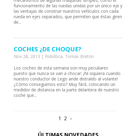
mecanismos de algunas máquinas simples, como el
funcionamiento de las ruedas unidas por un único eje y
las ventajas de construir nuestros vehículos con cada
rueda en ejes separados, que permiten que éstas giren
de...
COCHES ¿DE CHOQUE?
Nov 28, 2013
|
Robótica
,
Tomás Bretón
Los coches de esta semana son muy peculiares
at
puesto que nunca se van a chocar: ¡Ni siquiera cuando
nuestro conductor de Lego ande distraído al volante!
 downloader
¿Cómo conseguimos esto? Muy fácil, colocando un
medidor de distancia en la parte delantera de nuestro
coche que...
1
2
»
ÚLTIMAS NOVEDADES