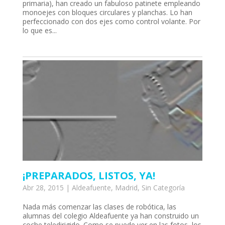
primaria), han creado un fabuloso patinete empleando
monoejes con bloques circulares y planchas. Lo han
perfeccionado con dos ejes como control volante. Por
lo que es...
l
¡PREPARADOS, LISTOS, YA!
Abr 28, 2015
|
Aldeafuente
,
Madrid
,
Sin Categoría
Nada más comenzar las clases de robótica, las
alumnas del colegio Aldeafuente ya han construido un
coche teledirigido. Como se puede ver en las fotos, los