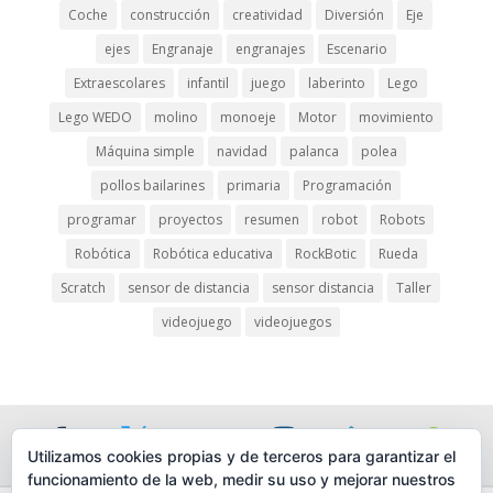
Coche
construcción
creatividad
Diversión
Eje
ejes
Engranaje
engranajes
Escenario
Extraescolares
infantil
juego
laberinto
Lego
Lego WEDO
molino
monoeje
Motor
movimiento
Máquina simple
navidad
palanca
polea
pollos bailarines
primaria
Programación
programar
proyectos
resumen
robot
Robots
Robótica
Robótica educativa
RockBotic
Rueda
Scratch
sensor de distancia
sensor distancia
Taller
videojuego
videojuegos
Utilizamos cookies propias y de terceros para garantizar el
funcionamiento de la web, medir su uso y mejorar nuestros