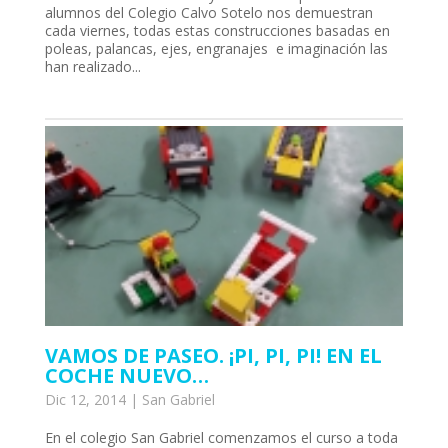
alumnos del Colegio Calvo Sotelo nos demuestran
cada viernes, todas estas construcciones basadas en
poleas, palancas, ejes, engranajes e imaginación las
han realizado...
l
l
VAMOS DE PASEO. ¡PI, PI, PI! EN EL
COCHE NUEVO…
Dic 12, 2014
|
San Gabriel
En el colegio San Gabriel comenzamos el curso a toda