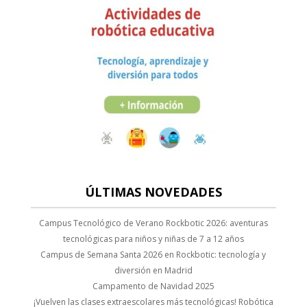
nel
nel
nel
ın al
anel
nel
ın al
ÚLTIMAS NOVEDADES
anel
Campus Tecnológico de Verano Rockbotic 2026: aventuras
anel
tecnológicas para niños y niñas de 7 a 12 años
Campus de Semana Santa 2026 en Rockbotic: tecnología y
anel
diversión en Madrid
Campamento de Navidad 2025
anel
¡Vuelven las clases extraescolares más tecnológicas! Robótica