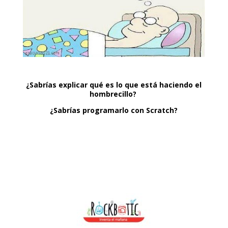
nel
nel
nel
nel
¿Sabrías explicar qué es lo que está haciendo el
hombrecillo?
nel
¿Sabrías programarlo con Scratch?
nel
nel
nel
nel
nel
nel