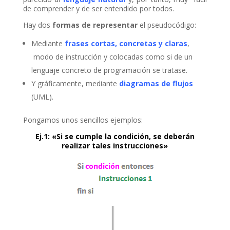
de comprender y de ser entendido por todos.
nel
Hay dos
formas de representar
el pseudocódigo:
nel
Mediante
frases cortas, concretas y claras
,
nel
modo de instrucción y colocadas como si de un
lenguaje concreto de programación se tratase.
nel
Y gráficamente, mediante
diagramas de flujos
nel
(UML).
nel
Pongamos unos sencillos ejemplos:
nel
Ej.1: «Si se cumple la condición, se deberán
realizar tales instrucciones»
nel
nel
nel
nel
nel