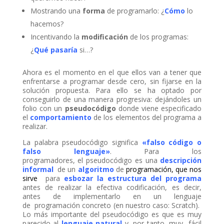
nel
Mostrando una
forma
de programarlo: ¿
Cómo
lo
nel
hacemos?
Incentivando la
modificación
de los programas:
nel
¿
Qué pasaría
si…?
nel
Ahora es el momento en el que ellos van a tener que
nel
enfrentarse a programar desde cero, sin fijarse en la
solución propuesta. Para ello se ha optado por
nel
conseguirlo de una manera progresiva: dejándoles un
folio con un
pseudocódigo
donde viene especificado
nel
el
comportamiento
de los elementos del programa a
realizar.
ın al
La palabra pseudocódigo significa
«falso código o
nel
falso lenguaje»
. Para los
programadores, el pseudocódigo es una
descripción
nel
informal
de un
algoritmo
de
programación
, que nos
sirve
para
esbozar la estructura del programa
nel
antes de realizar la efectiva codificación, es decir,
antes de implementarlo en un lenguaje
nel
de programación concreto (en nuestro caso: Scratch).
Lo más importante del pseudocódigo es que es muy
parecido al
lenguaje natural
y, por tanto, muy fácil
nel