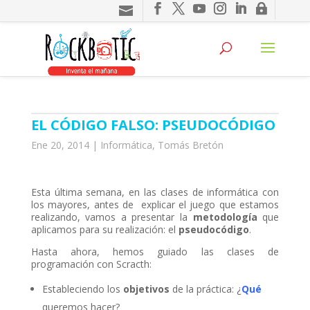
nel
nel
ketleri
EL CÓDIGO FALSO: PSEUDOCÓDIGO
Ene 20, 2014
|
Informática
,
Tomás Bretón
nel
Esta última semana, en las clases de informática con
los mayores, antes de explicar el juego que estamos
nel
realizando, vamos a presentar la
metodología
que
aplicamos para su realización: el
pseudocódigo
.
nel
Hasta ahora, hemos guiado las clases de
nel
programación con Scracth:
nel
Estableciendo los
objetivos
de la práctica: ¿
Qué
queremos hacer?