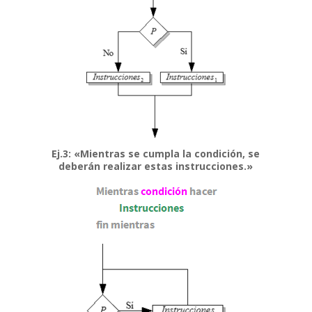
nel
nel
nel
Ej.3: «Mientras se cumpla la condición, se
deberán realizar estas instrucciones.»
nel
nel
nk