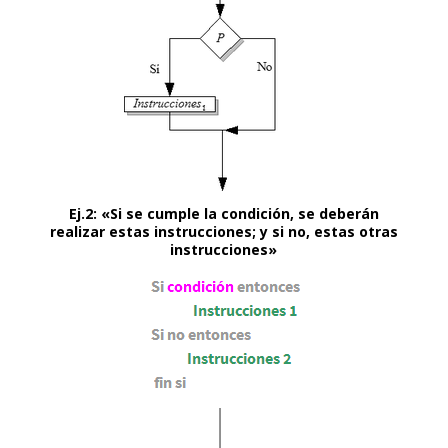
nel
nel
anel
Ej.2: «Si se cumple la condición, se deberán
realizar estas instrucciones; y si no, estas otras
instrucciones»
anel
anel
anel
nel