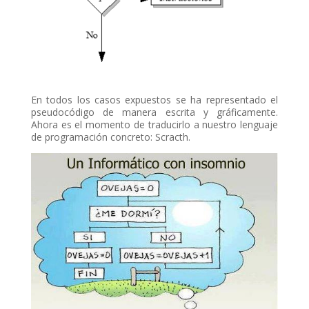
ın al
nel
nel
En todos los casos expuestos se ha representado el
pseudocódigo de manera escrita y gráficamente.
nel
Ahora es el momento de traducirlo a nuestro lenguaje
de programación concreto: Scracth.
nel
nel
nel
nel
nel
nel
nel