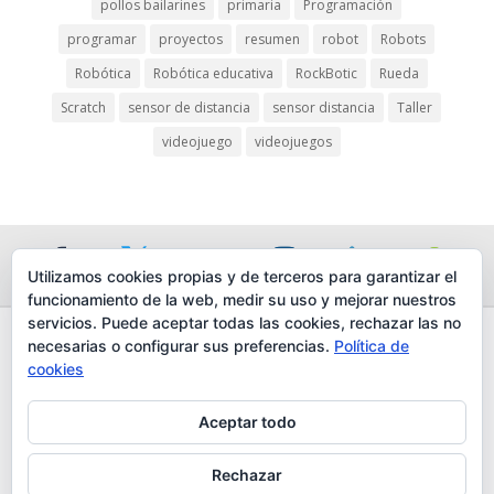
pollos bailarines
primaria
Programación
iş
programar
proyectos
resumen
robot
Robots
Robótica
Robótica educativa
RockBotic
Rueda
Scratch
sensor de distancia
sensor distancia
Taller
deo downloader
videojuego
videojuegos
Utilizamos cookies propias y de terceros para garantizar el
ş
funcionamiento de la web, medir su uso y mejorar nuestros
servicios. Puede aceptar todas las cookies, rechazar las no
cort
necesarias o configurar sus preferencias.
Política de
AVISO LEGAL
cookies
POLÍTICA DE PROTECCIÓN DE DATOS
POLÍTICA DE COOKIES
Aceptar todo
TRABAJA CON NOSOTROS
giriş
CONTACTO
Rechazar