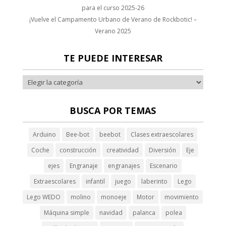
anel
para el curso 2025-26
¡Vuelve el Campamento Urbano de Verano de Rockbotic! –
anel
Verano 2025
anel
TE PUEDE INTERESAR
anel
anel
BUSCA POR TEMAS
filmi
Arduino
Bee-bot
beebot
Clases extraescolares
tik filmi
Coche
construcción
creatividad
Diversión
Eje
ejes
Engranaje
engranajes
Escenario
nel
Extraescolares
infantil
juego
laberinto
Lego
nel
Lego WEDO
molino
monoeje
Motor
movimiento
nel
Máquina simple
navidad
palanca
polea