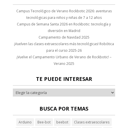
ink
Campus Tecnológico de Verano Rockbotic 2026: aventuras
nk satın al
tecnológicas para niños y niñas de 7 a 12 años
Campus de Semana Santa 2026 en Rockbotic: tecnología y
ink panel
diversión en Madrid
Campamento de Navidad 2025
ink panel
¡Vuelven las clases extraescolares más tecnológicas! Robótica
ink panel
para el curso 2025-26
¡Vuelve el Campamento Urbano de Verano de Rockbotic! –
ink panel
Verano 2025
ink panel
TE PUEDE INTERESAR
ink panel
ink panel
ink panel
BUSCA POR TEMAS
ink panel
Arduino
Bee-bot
beebot
Clases extraescolares
ink panel