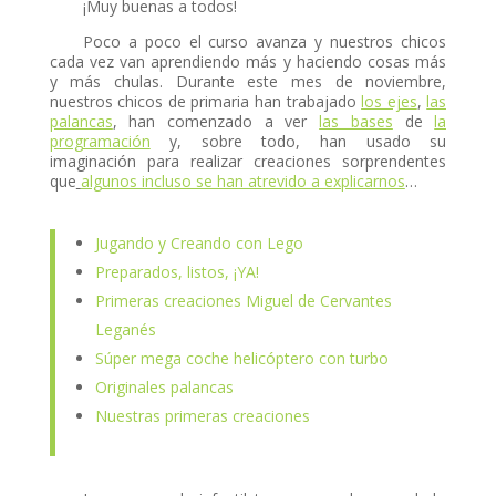
ink panel
¡Muy buenas a todos!
Poco a poco el curso avanza y nuestros chicos
ink panel
cada vez van aprendiendo más y haciendo cosas más
y más chulas. Durante este mes de noviembre,
ink panel
nuestros chicos de primaria han trabajado
los ejes
,
las
palancas
, han comenzado a ver
las bases
de
la
ink panel
programación
y, sobre todo, han usado su
imaginación para realizar creaciones sorprendentes
ink panel
que
algunos incluso se han atrevido a explicarnos
…
ink panel
Jugando y Creando con Lego
ink panel
Preparados, listos, ¡YA!
nk satın al
Primeras creaciones Miguel de Cervantes
Leganés
ink panel
Súper mega coche helicóptero con turbo
ink panel
Originales palancas
ink panel
Nuestras primeras creaciones
ink panel
ink panel