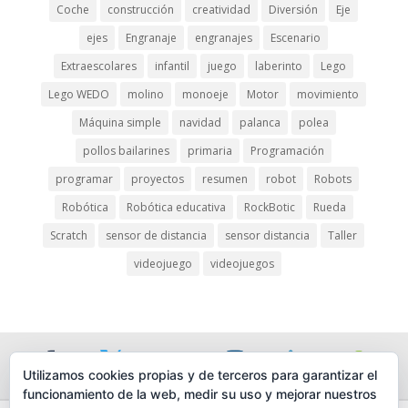
Coche
construcción
creatividad
Diversión
Eje
ink panel
ejes
Engranaje
engranajes
Escenario
ink panel
Extraescolares
infantil
juego
laberinto
Lego
ink panel
Lego WEDO
molino
monoeje
Motor
movimiento
ink panel
Máquina simple
navidad
palanca
polea
pollos bailarines
primaria
Programación
ink
programar
proyectos
resumen
robot
Robots
ink panel
Robótica
Robótica educativa
RockBotic
Rueda
ink panel
Scratch
sensor de distancia
sensor distancia
Taller
ink panel
videojuego
videojuegos
ink panel
ink panel
ink panel
Utilizamos cookies propias y de terceros para garantizar el
ink panel
funcionamiento de la web, medir su uso y mejorar nuestros