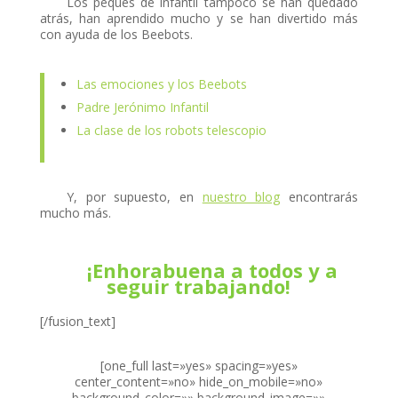
Los peques de infantil tampoco se han quedado
atrás, han aprendido mucho y se han divertido más
ink panel
con ayuda de los Beebots.
ink panel
Las emociones y los Beebots
ink panel
Padre Jerónimo Infantil
La clase de los robots telescopio
ink panel
ink panel
ink panel
Y, por supuesto, en
nuestro blog
encontrarás
mucho más.
ink panel
ink panel
¡Enhorabuena a todos y a
seguir trabajando!
ink panel
[/fusion_text]
ink panel
ink panel
[one_full last=»yes» spacing=»yes»
center_content=»no» hide_on_mobile=»no»
ink panel
background_color=»» background_image=»»