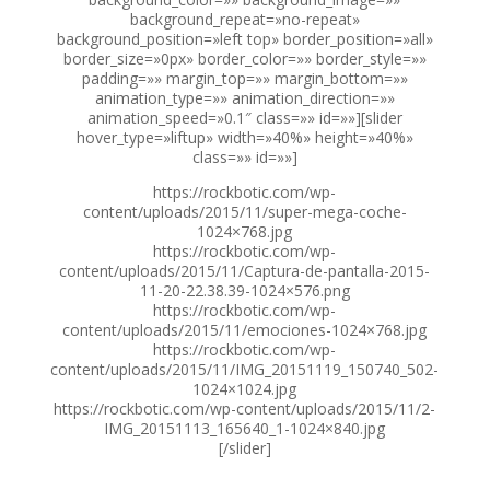
background_repeat=»no-repeat»
ink panel
background_position=»left top» border_position=»all»
border_size=»0px» border_color=»» border_style=»»
ink panel
padding=»» margin_top=»» margin_bottom=»»
animation_type=»» animation_direction=»»
nati
animation_speed=»0.1″ class=»» id=»»][slider
hover_type=»liftup» width=»40%» height=»40%»
ink
class=»» id=»»]
https://rockbotic.com/wp-
ink Panel
content/uploads/2015/11/super-mega-coche-
1024×768.jpg
ink
https://rockbotic.com/wp-
content/uploads/2015/11/Captura-de-pantalla-2015-
ink Panel
11-20-22.38.39-1024×576.png
https://rockbotic.com/wp-
 oku
content/uploads/2015/11/emociones-1024×768.jpg
https://rockbotic.com/wp-
ink Panel
content/uploads/2015/11/IMG_20151119_150740_502-
1024×1024.jpg
ink Panel
https://rockbotic.com/wp-content/uploads/2015/11/2-
IMG_20151113_165640_1-1024×840.jpg
ink panel
[/slider]
 Oku