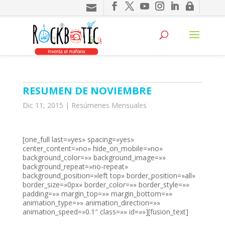
ink panel
ink panel
nk paketleri
ink
ink
RESUMEN DE NOVIEMBRE
ink
Dic 11, 2015
|
Resúmenes Mensuales
ink
ink panel
[one_full last=»yes» spacing=»yes»
center_content=»no» hide_on_mobile=»no»
ink panel
background_color=»» background_image=»»
background_repeat=»no-repeat»
ink panel
background_position=»left top» border_position=»all»
border_size=»0px» border_color=»» border_style=»»
ink panel
padding=»» margin_top=»» margin_bottom=»»
animation_type=»» animation_direction=»»
ink panel
animation_speed=»0.1″ class=»» id=»»][fusion_text]