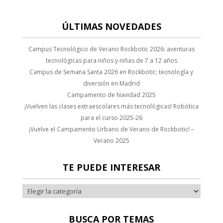
ink panel
ÚLTIMAS NOVEDADES
ink panel
Campus Tecnológico de Verano Rockbotic 2026: aventuras
ink panel
tecnológicas para niños y niñas de 7 a 12 años
Campus de Semana Santa 2026 en Rockbotic: tecnología y
ink panel
diversión en Madrid
ink panel
Campamento de Navidad 2025
¡Vuelven las clases extraescolares más tecnológicas! Robótica
ink panel
para el curso 2025-26
ink panel
¡Vuelve el Campamento Urbano de Verano de Rockbotic! –
Verano 2025
ink panel
ink panel
TE PUEDE INTERESAR
ink panel
ink panel
BUSCA POR TEMAS
ink panel