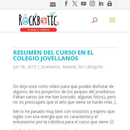
ink panel
ink panel
nk paketleri
ink
ink
RESUMEN DEL CURSO EN EL
ink
COLEGIO JOVELLANOS
ink
Jun 18, 2015
|
Jovellanos
,
Madrid
,
Sin Categoría
ink panel
Os dejo este corto vídeo para que podáis disfrutar de
ink panel
algunos de los proyectos de los peques del Jovellanos.
Faltan varios (se me han borrado algunas fotos), pero
ink panel
no os preocupéis que el año que viene se harán más ;).
ink panel
Me lo he pasado muy bien con vosotros y espero que
sigáis con esa energía que os caracteriza y el
ink panel
entusiasmo por la robótica para el curso que viene 🙂