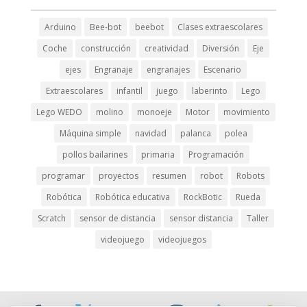
ink panel
Arduino
Bee-bot
beebot
Clases extraescolares
ink panel
Coche
construcción
creatividad
Diversión
Eje
ejes
Engranaje
engranajes
Escenario
nati
Extraescolares
infantil
juego
laberinto
Lego
ink
Lego WEDO
molino
monoeje
Motor
movimiento
ink Panel
Máquina simple
navidad
palanca
polea
ink
pollos bailarines
primaria
Programación
ink Panel
programar
proyectos
resumen
robot
Robots
Robótica
Robótica educativa
RockBotic
Rueda
 oku
Scratch
sensor de distancia
sensor distancia
Taller
ink Panel
videojuego
videojuegos
ink Panel
ink panel
 Oku