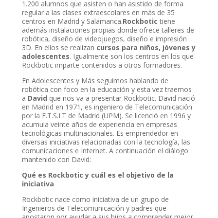
1.200 alumnos que asisten o han asistido de forma
regular a las clases extraescolares en más de 35
centros en Madrid y Salamanca.
Rockbotic
tiene
además instalaciones propias donde ofrece talleres de
robótica, diseño de videojuegos, diseño e impresión
3D. En ellos se realizan
cursos para niños, jóvenes y
adolescentes
. Igualmente son los centros en los que
Rockbotic imparte contenidos a otros formadores.
En Adolescentes y Más seguimos hablando de
robótica con foco en la educación y esta vez traemos
a
David
que nos va a presentar Rockbotic. David nació
en Madrid en 1971, es ingeniero de Telecomunicación
por la E.T.S.I.T de Madrid (UPM). Se licenció en 1996 y
acumula veinte años de experiencia en empresas
tecnológicas multinacionales. Es emprendedor en
diversas iniciativas relacionadas con la tecnología, las
comunicaciones e Internet. A continuación el diálogo
mantenido con David:
Qué es Rockbotic y cuál es el objetivo de la
iniciativa
Rockbotic nace como iniciativa de un grupo de
Ingenieros de Telecomunicación y padres que
apostaron por ayudar a sus hijos a comprender mejor