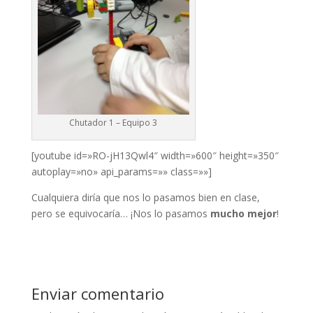
ink panel
ink panel
nati
ink
Chutador 1 – Equipo 3
ink Panel
ink
[youtube id=»RO-jH13Qwl4″ width=»600″ height=»350″
autoplay=»no» api_params=»» class=»»]
ink Panel
Cualquiera diría que nos lo pasamos bien en clase,
 oku
pero se equivocaría… ¡Nos lo pasamos
mucho mejor
!
ink Panel
ink Panel
ink panel
Enviar comentario
 Oku