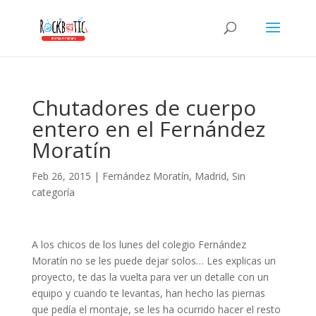
ink panel
ink panel
nk paketleri
ink
Chutadores de cuerpo
ink
entero en el Fernández
ink
Moratín
ink
Feb 26, 2015
|
Fernández Moratín
,
Madrid
,
Sin
ink panel
categoría
ink panel
ink panel
A los chicos de los lunes del colegio Fernández
Moratín no se les puede dejar solos… Les explicas un
ink panel
proyecto, te das la vuelta para ver un detalle con un
equipo y cuando te levantas, han hecho las piernas
ink panel
que pedía el montaje, se les ha ocurrido hacer el resto