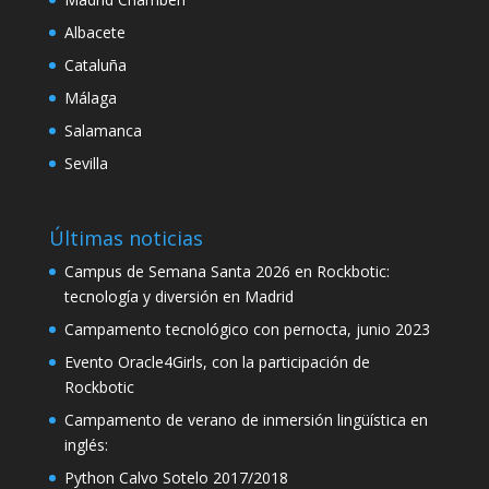
ink panel
Albacete
ink panel
Cataluña
Málaga
ink panel
Salamanca
nk satın al
Sevilla
ink Panel
ink panel
Últimas noticias
nk satın al
Campus de Semana Santa 2026 en Rockbotic:
tecnología y diversión en Madrid
ink
Campamento tecnológico con pernocta, junio 2023
ink Panel
Evento Oracle4Girls, con la participación de
ink Panel
Rockbotic
Campamento de verano de inmersión lingüística en
ink Panel
inglés:
ink Panel
Python Calvo Sotelo 2017/2018