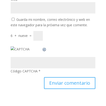
ink
nk satın al
Guarda mi nombre, correo electrónico y web en
ink panel
este navegador para la próxima vez que comente.
ink panel
6
+
nueve
=
ink panel
ink panel
ink panel
ink panel
Código CAPTCHA
*
ink panel
ink panel
ink panel
ink panel