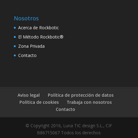
ink Panel
ink Panel
Nosotros
Acerca de Rockbotic
ink Panel
El Método Rockbotic®
ink Panel
Zona Privada
ink Panel
Contacto
rotik filmi
en erotik filmi
Aviso legal
Política de protección de datos
Política de cookies
Trabaja con nosotros
ink panel
Contacto
ink panel
© Copyright 2016, Luna TIC design S.L., CIF
ink panel
B86715067 Todos los derechos