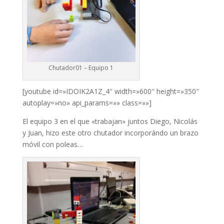
ink panel
ink panel
ink panel
ink panel
Chutador01 – Equipo 1
ink panel
[youtube id=»IDOIK2A1Z_4″ width=»600″ height=»350″
ink panel
autoplay=»no» api_params=»» class=»»]
ink panel
El equipo 3 en el que «trabajan» juntos Diego, Nicolás
ink panel
y Juan, hizo este otro chutador incorporándo un brazo
móvil con poleas…
ink panel
ink panel
ink panel
ink panel
ink panel