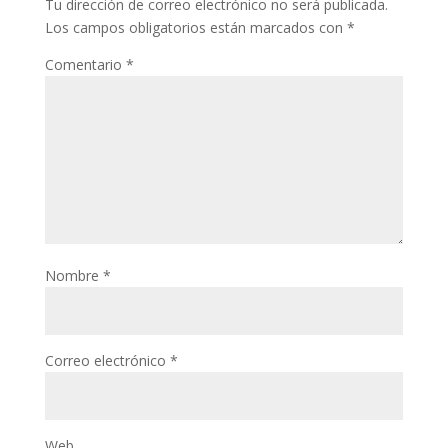
Tu dirección de correo electrónico no será publicada.
Los campos obligatorios están marcados con
*
ink
Comentario
*
ink panel
ink panel
ink panel
ink
ink
ink
Nombre
*
ink panel
ink panel
Correo electrónico
*
ink
ink
acklink
Web