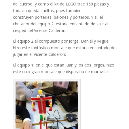
ink panel
del cuerpo, y como el kit de LEGO trae 158 piezas y
todavía queda sueltas, pues también
ink panel
construyen porterías, balones y porteros. Y sí, el
ink panel
chutador del equipo 2, estaría encantado de salir al
césped del Vicente Calderón.
ink panel
El equipo 2 el compuesto por Jorge, Daniel y Miguel
ink panel
hizo este fantástico montaje que estaría encantado de
jugar en el Vicente Calderón:
ink panel
El equipo 1, en el que están Juan y los dos Jorges, hizo
ink panel
este otro gran montaje que disparaba de maravilla:
nk satın al
ink panel
ink panel
ink panel
ink panel