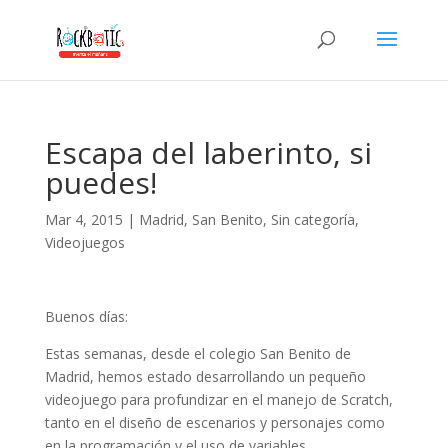
nk panel
nk panel
k paketleri
nk
Escapa del laberinto, si
nk
puedes!
nk
Mar 4, 2015
|
Madrid
,
San Benito
,
Sin categoría
,
nk
Videojuegos
nk panel
nk panel
Buenos días:
nk panel
Estas semanas, desde el colegio San Benito de
Madrid, hemos estado desarrollando un pequeño
nk panel
videojuego para profundizar en el manejo de Scratch,
nk panel
tanto en el diseño de escenarios y personajes como
en la programación y el uso de variables.