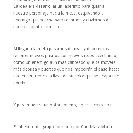
nk panel
La idea era desarrollar un laberinto para guiar a
nuestro personaje hacia la meta, esquivando al
nk panel
enemigo que acecha para tocarnos y enviarnos de
nk panel
nuevo al punto de inicio.
nk panel
nk panel
Al llegar a la meta pasamos de nivel y deberemos
recorrer nuevos pasillos con nuevos retos acechando,
nk panel
como un enemigo aún más cabreado que se moverá
nk panel
más deprisa y puertas que nos impedirán el paso hasta
que encontremos la llave de su color que sea capaz de
k satın al
abrirla.
nk panel
nk panel
Y para muestra un botón, bueno, en este caso dos:
nk panel
nk panel
El laberinto del grupo formado por Candela y María: