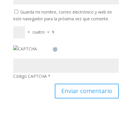
nk
Guarda mi nombre, correo electrónico y web en
este navegador para la próxima vez que comente.
k satın al
nk panel
+
cuatro
=
9
nk panel
nk panel
nk panel
nk panel
Código CAPTCHA
*
nk panel
nk panel
nk panel
nk panel
nk panel