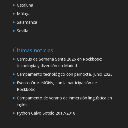
Cataluña
nk panel
Málaga
nk panel
Salamanca
nk panel
Sevilla
k satın al
nk Panel
Últimas noticias
nk panel
Campus de Semana Santa 2026 en Rockbotic:
tecnología y diversión en Madrid
k satın al
Campamento tecnológico con pernocta, junio 2023
nk
Evento Oracle4Girls, con la participación de
Rockbotic
nk Panel
Campamento de verano de inmersión lingüística en
nk Panel
inglés:
nk Panel
Python Calvo Sotelo 2017/2018
nk Panel