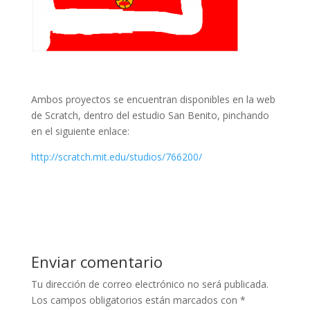
nk panel
nk panel
ati
Ambos proyectos se encuentran disponibles en la web
nk
de Scratch, dentro del estudio San Benito, pinchando
nk Panel
en el siguiente enlace:
nk
http://scratch.mit.edu/studios/766200/
nk Panel
oku
nk Panel
nk Panel
Enviar comentario
nk panel
Tu dirección de correo electrónico no será publicada.
Los campos obligatorios están marcados con
*
 Oku