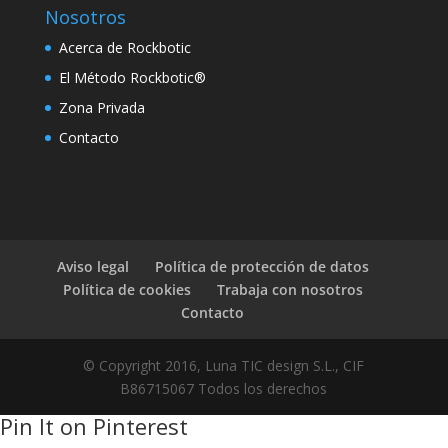
Nosotros
nk Panel
Acerca de Rockbotic
nk Panel
El Método Rockbotic®
nk Panel
Zona Privada
nk Panel
Contacto
nk Panel
otik filmi
Aviso legal
Política de protección de datos
n erotik filmi
Política de cookies
Trabaja con nosotros
Contacto
nk panel
© Copyright 2016, Luna TIC design S.L., CIF
nk panel
B86715067 Todos los derechos
Pin It on Pinterest
nk panel