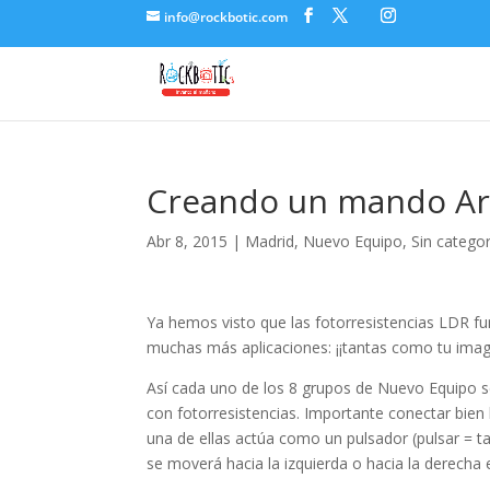
klink panel
info@rockbotic.com
klink panel
klink paketleri
klink
klink
Creando un mando Ar
klink
Abr 8, 2015
|
Madrid
,
Nuevo Equipo
,
Sin categor
klink
klink panel
Ya hemos visto que las fotorresistencias LDR f
klink panel
muchas más aplicaciones: ¡¡tantas como tu imag
klink panel
Así cada uno de los 8 grupos de Nuevo Equipo 
con fotorresistencias. Importante conectar bien
klink panel
una de ellas actúa como un pulsador (pulsar = ta
klink panel
se moverá hacia la izquierda o hacia la derech