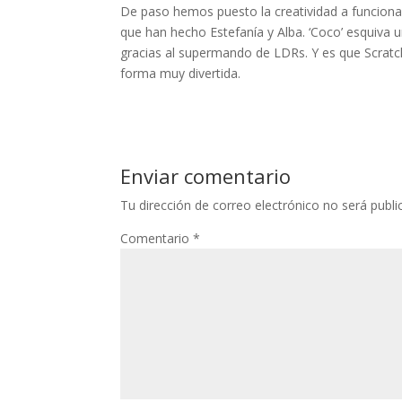
klink panel
De paso hemos puesto la creatividad a funciona
que han hecho Estefanía y Alba. ‘Coco’ esquiva
klink panel
gracias al supermando de LDRs. Y es que Scratc
klink panel
forma muy divertida.
klink panel
klink panel
Enviar comentario
klink panel
Tu dirección de correo electrónico no será publi
klink panel
Comentario
*
klink satın al
klink panel
klink panel
klink panel
klink panel