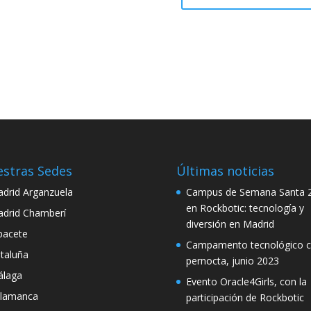
stras Sedes
Últimas noticias
drid Arganzuela
Campus de Semana Santa 
en Rockbotic: tecnología y
drid Chamberí
diversión en Madrid
bacete
Campamento tecnológico 
taluña
pernocta, junio 2023
laga
Evento Oracle4Girls, con la
lamanca
participación de Rockbotic