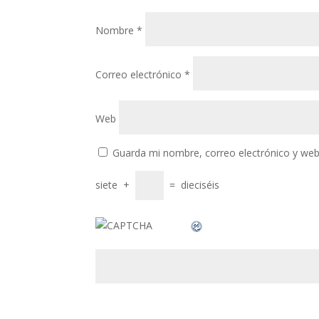
klink panel
klink panel
Nombre
*
klink panel
Correo electrónico
*
klink panel
klink panel
Web
klink panel
Guarda mi nombre, correo electrónico y web
klink panel
siete
+
=
dieciséis
klink panel
klink panel
klink panel
klink panel
klink panel
klink panel