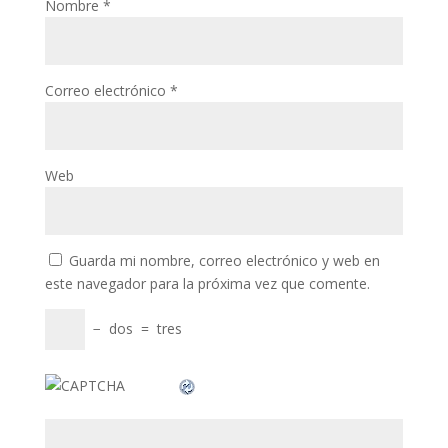
Nombre
*
klink panel
klink panel
Correo electrónico
*
minati
klink
Web
klink Panel
klink
klink Panel
Guarda mi nombre, correo electrónico y web en
este navegador para la próxima vez que comente.
al oku
−
dos
=
tres
klink Panel
klink Panel
klink panel
al Oku