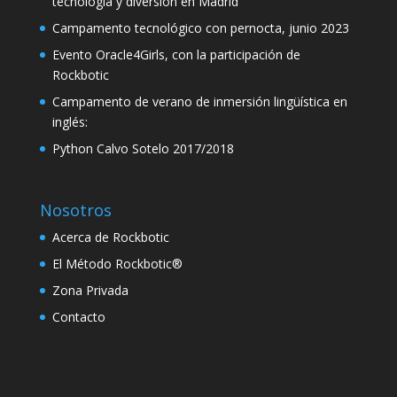
tecnología y diversión en Madrid
klink panel
Campamento tecnológico con pernocta, junio 2023
klink panel
Evento Oracle4Girls, con la participación de
Rockbotic
klink panel
Campamento de verano de inmersión lingüística en
klink panel
inglés:
Python Calvo Sotelo 2017/2018
klink
klink panel
Nosotros
klink panel
Acerca de Rockbotic
klink panel
El Método Rockbotic®
klink panel
Zona Privada
Contacto
klink panel
klink panel
klink panel