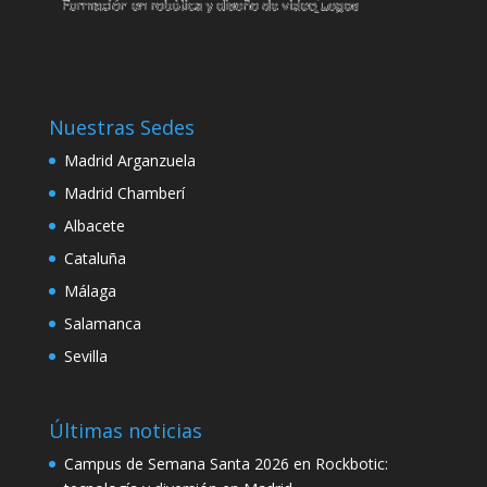
klink
link satın al
klink panel
Nuestras Sedes
klink panel
Madrid Arganzuela
klink panel
Madrid Chamberí
Albacete
klink panel
Cataluña
klink panel
Málaga
klink panel
Salamanca
klink panel
Sevilla
klink panel
Últimas noticias
klink panel
Campus de Semana Santa 2026 en Rockbotic:
klink panel