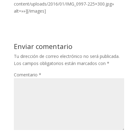
klink panel
content/uploads/2016/01/IMG_0997-225×300.jpg»
alt=»»][/images]
klink panel
klink panel
klink panel
Enviar comentario
klink panel
Tu dirección de correo electrónico no será publicada.
klink panel
Los campos obligatorios están marcados con
*
klink panel
Comentario
*
klink panel
klink panel
klink panel
klink panel
klink panel
klink panel