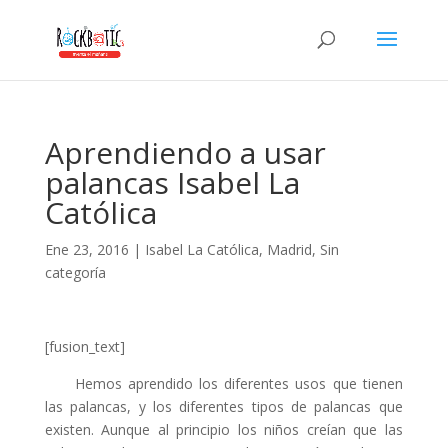
klink panel
klink panel
link paketleri
klink
Aprendiendo a usar
klink
palancas Isabel La
klink
Católica
klink
Ene 23, 2016
|
Isabel La Católica
,
Madrid
,
Sin
klink panel
categoría
klink panel
klink panel
[fusion_text]
klink panel
Hemos aprendido los diferentes usos que tienen
las palancas, y los diferentes tipos de palancas que
klink panel
existen. Aunque al principio los niños creían que las