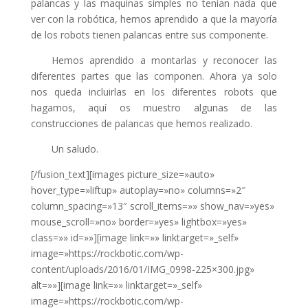
palancas y las maquinas simples no tenían nada que
klink panel
ver con la robótica, hemos aprendido a que la mayoría
klink panel
de los robots tienen palancas entre sus componente.
klink panel
Hemos aprendido a montarlas y reconocer las
diferentes partes que las componen. Ahora ya solo
klink panel
nos queda incluirlas en los diferentes robots que
klink panel
hagamos, aquí os muestro algunas de las
construcciones de palancas que hemos realizado.
klink panel
Un saludo.
klink panel
[/fusion_text][images picture_size=»auto»
link satın al
hover_type=»liftup» autoplay=»no» columns=»2″
column_spacing=»13″ scroll_items=»» show_nav=»yes»
klink panel
mouse_scroll=»no» border=»yes» lightbox=»yes»
klink panel
class=»» id=»»][image link=»» linktarget=»_self»
image=»https://rockbotic.com/wp-
klink panel
content/uploads/2016/01/IMG_0998-225×300.jpg»
klink panel
alt=»»][image link=»» linktarget=»_self»
image=»https://rockbotic.com/wp-