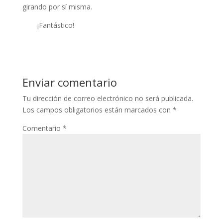
klink panel
girando por sí misma.
klink panel
¡Fantástico!
klink panel
klink panel
klink panel
Enviar comentario
klink panel
Tu dirección de correo electrónico no será publicada.
Los campos obligatorios están marcados con
*
klink panel
Comentario
*
klink satın al
klink panel
klink panel
klink panel
klink panel