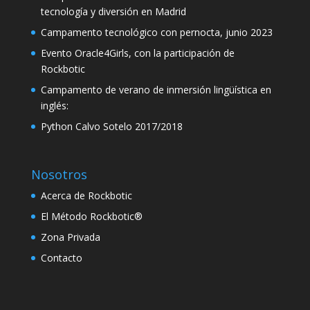
tecnología y diversión en Madrid
klink
Campamento tecnológico con pernocta, junio 2023
klink satın al
Evento Oracle4Girls, con la participación de
Rockbotic
klink panel
Campamento de verano de inmersión lingüística en
klink panel
inglés:
klink panel
Python Calvo Sotelo 2017/2018
klink panel
Nosotros
klink panel
Acerca de Rockbotic
klink panel
El Método Rockbotic®
klink panel
Zona Privada
klink panel
Contacto
klink panel
klink panel