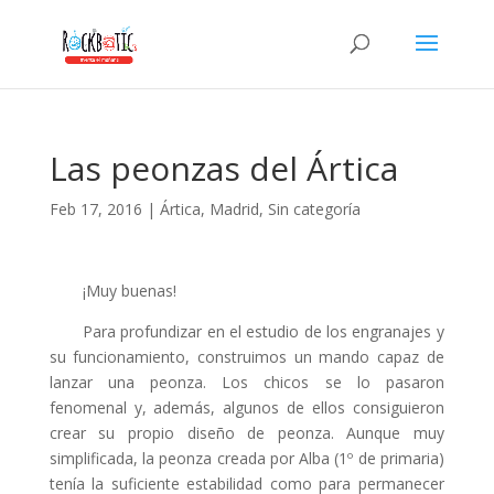
klink panel
klink panel
klink paketleri
klink
Las peonzas del Ártica
klink
Feb 17, 2016
|
Ártica
,
Madrid
,
Sin categoría
klink
klink
¡Muy buenas!
klink panel
Para profundizar en el estudio de los engranajes y
klink panel
su funcionamiento, construimos un mando capaz de
klink panel
lanzar una peonza. Los chicos se lo pasaron
fenomenal y, además, algunos de ellos consiguieron
klink panel
crear su propio diseño de peonza. Aunque muy
simplificada, la peonza creada por Alba (1º de primaria)
klink panel
tenía la suficiente estabilidad como para permanecer