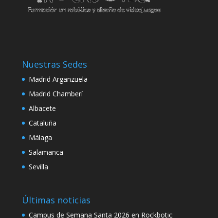
klink
klink panel
klink panel
Nuestras Sedes
klink panel
Madrid Arganzuela
klink
Madrid Chamberí
klink
Albacete
Cataluña
klink
Málaga
klink panel
Salamanca
klink panel
Sevilla
klink
klink
Últimas noticias
 Hacklink
Campus de Semana Santa 2026 en Rockbotic: