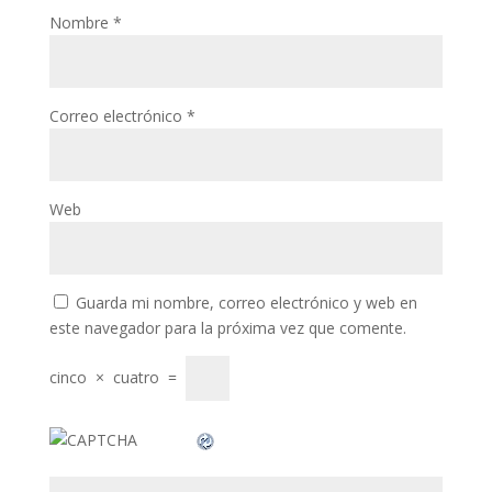
klink panel
Nombre
*
klink panel
klink panel
Correo electrónico
*
klink panel
klink panel
klink panel
Web
klink panel
klink panel
Guarda mi nombre, correo electrónico y web en
este navegador para la próxima vez que comente.
klink panel
klink panel
cinco
×
cuatro
=
klink panel
klink panel
klink panel