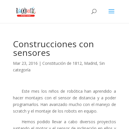
klink panel
klink panel
klink paketleri
klink
Construcciones con
klink
sensores
klink
Mar 23, 2016
|
Constitución de 1812
,
Madrid
,
Sin
klink
categoría
klink panel
klink panel
Este mes los niños de robótica han aprendido a
hacer montajes con el sensor de distancia y a poder
klink panel
programarlos. Han avanzado mucho con el manejo de
klink panel
scratch y el montaje de los robots en equipo.
klink panel
Hemos podido llevar a cabo diversos proyectos
juntando el motor y el sensor de inclinación en ellos y