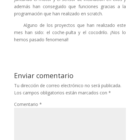
klink panel
además han conseguido que funciones gracias a la
programación que han realizado en scratch.
klink panel
Alguno de los proyectos que han realizado este
klink panel
mes han sido: el coche-pulta y el cocodrilo. ¡Nos lo
klink panel
hemos pasado fenomenal!
klink panel
klink panel
klink panel
Enviar comentario
klink satın al
Tu dirección de correo electrónico no será publicada.
Los campos obligatorios están marcados con
*
klink panel
Comentario
*
klink panel
klink panel
klink panel