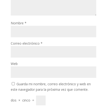
klink panel
klink panel
klink panel
Nombre
*
klink panel
klink panel
Correo electrónico
*
klink panel
klink panel
klink panel
Web
klink panel
klink panel
Guarda mi nombre, correo electrónico y web en
klink panel
este navegador para la próxima vez que comente.
klink panel
dos
×
cinco
=
klink panel