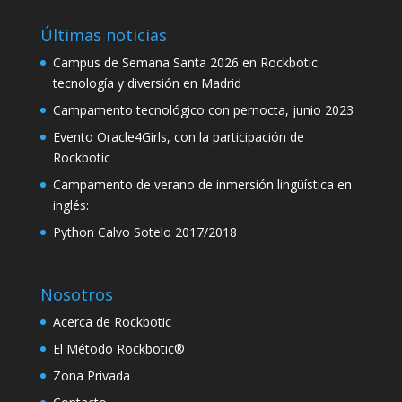
klink
Últimas noticias
klink satın al
Campus de Semana Santa 2026 en Rockbotic:
tecnología y diversión en Madrid
klink panel
Campamento tecnológico con pernocta, junio 2023
klink panel
Evento Oracle4Girls, con la participación de
Rockbotic
klink panel
Campamento de verano de inmersión lingüística en
klink panel
inglés:
klink panel
Python Calvo Sotelo 2017/2018
klink panel
klink panel
Nosotros
Acerca de Rockbotic
klink panel
El Método Rockbotic®
klink panel
Zona Privada
klink panel