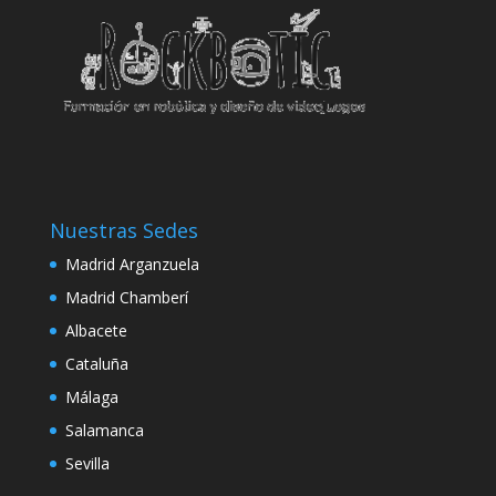
klink
klink panel
klink panel
klink panel
klink
Nuestras Sedes
klink
Madrid Arganzuela
klink
Madrid Chamberí
klink panel
Albacete
klink panel
Cataluña
Málaga
klink
Salamanca
klink
Sevilla
 Hacklink