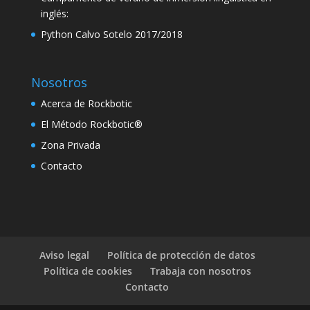
inglés:
nk panel
Python Calvo Sotelo 2017/2018
nk panel
nk panel
Nosotros
k satın al
Acerca de Rockbotic
nk Panel
El Método Rockbotic®
nk panel
Zona Privada
Contacto
k satın al
nk
nk Panel
nk Panel
Aviso legal
Política de protección de datos
nk Panel
Política de cookies
Trabaja con nosotros
Contacto
nk Panel