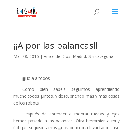
nk panel
nk panel
k paketleri
nk
¡¡A por las palancas!!
nk
Mar 28, 2016
|
Amor de Dios
,
Madrid
,
Sin categoría
nk
nk
¡¡¡Hola a todos!!!
nk panel
Como bien sabéis seguimos aprendiendo
nk panel
mucho todos juntos, y descubriendo más y más cosas
nk panel
de los robots.
nk panel
Después de aprender a montar ruedas y ejes
hemos pasado a las palancas. Otra herramienta muy
nk panel
útil que si quisiéramos ¡¡¡nos permitiría levantar incluso