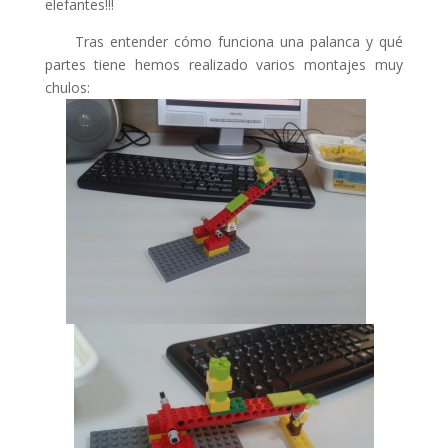
elefantes!!!
nk panel
Tras entender cómo funciona una palanca y qué
nk panel
partes tiene hemos realizado varios montajes muy
nk panel
chulos:
nk panel
nk panel
nk panel
nk panel
k satın al
nk panel
nk panel
nk panel
nk panel