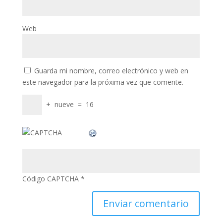
nk
Web
nk panel
nk panel
Guarda mi nombre, correo electrónico y web en
nk panel
este navegador para la próxima vez que comente.
nk
+
nueve
=
16
nk
nk
nk panel
nk panel
Código CAPTCHA
*
nk
nk
cklink