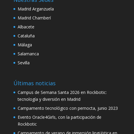
nk panel
Madrid Arganzuela
Madrid Chamberí
nk panel
Albacete
nk panel
Cataluña
nk panel
Málaga
nk
Salamanca
nk panel
Sevilla
nk panel
Últimas noticias
nk panel
Campus de Semana Santa 2026 en Rockbotic:
nk panel
tecnología y diversión en Madrid
nk panel
Campamento tecnológico con pernocta, junio 2023
Evento Oracle4Girls, con la participación de
nk panel
Rockbotic
nk panel
Campamento de verano de inmersión lingüística en