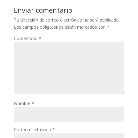
Enviar comentario
nk panel
Tu dirección de correo electrónico no será publicada.
nk panel
Los campos obligatorios están marcados con
*
ati
Comentario
*
nk
nk Panel
nk
nk Panel
oku
nk Panel
Nombre
*
nk Panel
nk panel
Correo electrónico
*
 Oku