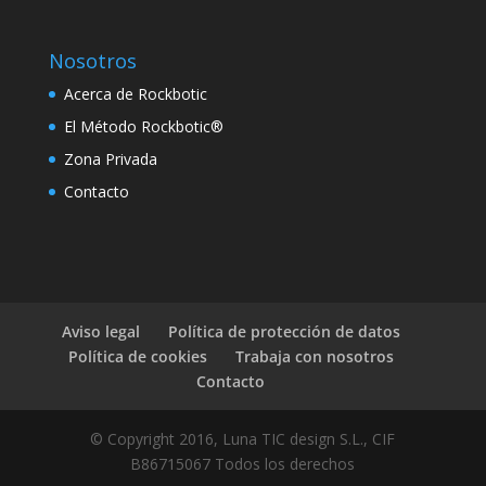
klink panel
Nosotros
klink panel
Acerca de Rockbotic
klink panel
El Método Rockbotic®
klink panel
Zona Privada
klink
Contacto
klink panel
klink panel
klink panel
Aviso legal
Política de protección de datos
klink panel
Política de cookies
Trabaja con nosotros
Contacto
klink panel
klink panel
© Copyright 2016, Luna TIC design S.L., CIF
B86715067 Todos los derechos
klink panel