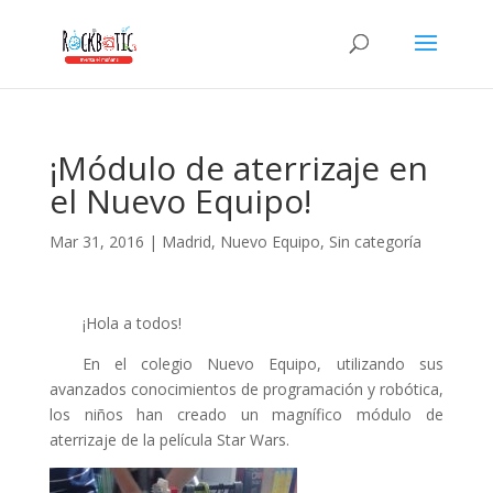
klink panel
klink panel
klink paketleri
klink
¡Módulo de aterrizaje en
klink
el Nuevo Equipo!
klink
Mar 31, 2016
|
Madrid
,
Nuevo Equipo
,
Sin categoría
klink
klink panel
¡Hola a todos!
klink panel
En el colegio Nuevo Equipo, utilizando sus
klink panel
avanzados conocimientos de programación y robótica,
los niños han creado un magnífico módulo de
klink panel
aterrizaje de la película Star Wars.
klink panel