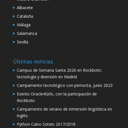
Albacete
klink
Cataluña
klink satın al
Málaga
klink panel
Salamanca
klink panel
Sevilla
klink panel
Últimas noticias
klink panel
Campus de Semana Santa 2026 en Rockbotic:
klink panel
tecnología y diversión en Madrid
klink panel
Campamento tecnológico con pernocta, junio 2023
klink panel
Evento Oracle4Girls, con la participación de
Rockbotic
klink panel
Campamento de verano de inmersión lingüística en
klink panel
inglés:
Python Calvo Sotelo 2017/2018
klink panel