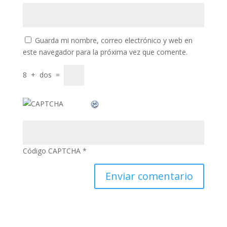
klink panel
klink panel
Guarda mi nombre, correo electrónico y web en
este navegador para la próxima vez que comente.
uminati
klink
8
+
dos
=
klink Panel
klink
klink Panel
al oku
Código CAPTCHA
*
klink Panel
klink Panel
klink panel
sal Oku