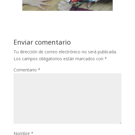
link panel
link panel
link panel
link panel
Enviar comentario
link panel
Tu dirección de correo electrónico no será publicada.
link panel
Los campos obligatorios están marcados con
*
link panel
Comentario
*
link panel
link panel
link panel
link panel
link panel
Nombre
*
link panel