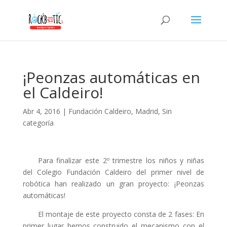
link panel
link panel
link paketleri
link
¡Peonzas automáticas en
link
el Caldeiro!
link
Abr 4, 2016
|
Fundación Caldeiro
,
Madrid
,
Sin
link
categoría
link panel
link panel
Para finalizar este 2º trimestre los niños y niñas
del Colegio Fundación Caldeiro del primer nivel de
link panel
robótica han realizado un gran proyecto: ¡Peonzas
link panel
automáticas!
link panel
El montaje de este proyecto consta de 2 fases: En
primer lugar hemos construido el mecanismo con el