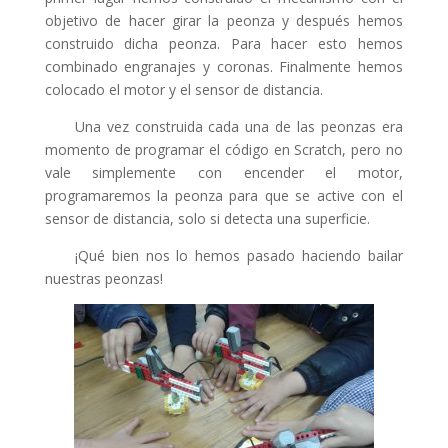
link panel
objetivo de hacer girar la peonza y después hemos
construido dicha peonza. Para hacer esto hemos
link panel
combinado engranajes y coronas. Finalmente hemos
link panel
colocado el motor y el sensor de distancia.
link panel
Una vez construida cada una de las peonzas era
momento de programar el código en Scratch, pero no
link panel
vale simplemente con encender el motor,
link panel
programaremos la peonza para que se active con el
sensor de distancia, solo si detecta una superficie.
link panel
¡Qué bien nos lo hemos pasado haciendo bailar
link satın al
nuestras peonzas!
link panel
link panel
link panel
link panel