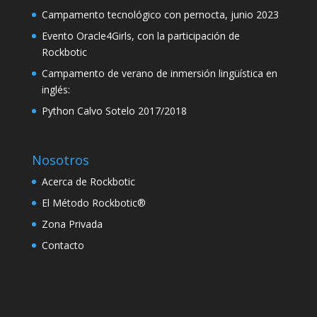
Campamento tecnológico con pernocta, junio 2023
link panel
Evento Oracle4Girls, con la participación de
link panel
Rockbotic
link panel
Campamento de verano de inmersión lingüística en
inglés:
link panel
Python Calvo Sotelo 2017/2018
link
link panel
Nosotros
link panel
Acerca de Rockbotic
link panel
El Método Rockbotic®
Zona Privada
link panel
Contacto
link panel
link panel
link panel