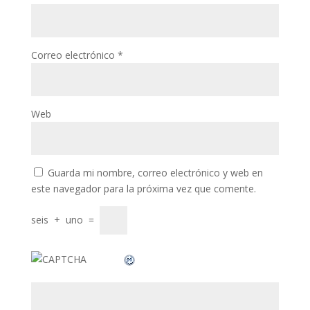
link panel
link panel
Correo electrónico
*
minati
link
Web
link Panel
link
Guarda mi nombre, correo electrónico y web en
link Panel
este navegador para la próxima vez que comente.
al oku
seis
+
uno
=
link Panel
link Panel
link panel
al Oku