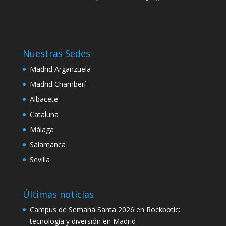
link
link satın al
link panel
Nuestras Sedes
Madrid Arganzuela
link panel
Madrid Chamberí
link panel
Albacete
link panel
Cataluña
link panel
Málaga
Salamanca
link panel
Sevilla
link panel
link panel
Últimas noticias
link panel
Campus de Semana Santa 2026 en Rockbotic:
link panel
tecnología y diversión en Madrid