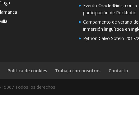
laga
Evento Oracle4Girls, con la
lamanca
participación de Rockbotic
villa
Campamento de verano de
inmersión lingüística en ingl
Python Calvo Sotelo 2017/
Política de cookies
Trabaja con nosotros
Contacto
86715067 Todos los derechos