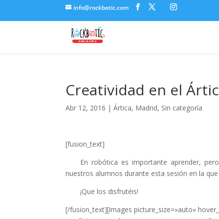
link panel
info@rockbotic.com
link panel
link paketleri
link
link
Creatividad en el Árti
link
Abr 12, 2016
|
Ártica
,
Madrid
,
Sin categoría
link
link panel
[fusion_text]
link panel
En robótica es importante aprender, pero
link panel
nuestros alumnos durante esta sesión en la que 
link panel
¡Que los disfrutéis!
link panel
[/fusion_text][images picture_size=»auto» hov