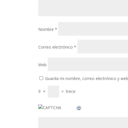
link panel
link panel
link panel
Nombre
*
link panel
link panel
Correo electrónico
*
link panel
link panel
Web
link panel
Guarda mi nombre, correo electrónico y web
link panel
9
+
=
trece
link panel
link panel
link panel
link panel