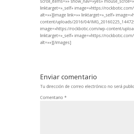
scroll_items=»» show_nav=»yes» mouse_scroll=»n
link panel
linktarget=»_self» image=»https://rockbotic.
link panel
alt=»»][image link=»» linktarget=»_self» image=»
content/uploads/2016/04/IMG_20160225_144729-3
link panel
image=»https://rockbotic.com/wp-content/uplo
link panel
linktarget=»_self» image=»https://rockbotic.
alt=»»][/images]
link panel
link panel
link panel
Enviar comentario
link satın al
Tu dirección de correo electrónico no será publi
link panel
Comentario
*
link panel
link panel
link panel