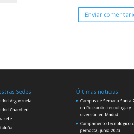
stras Sedes
Últimas noticias
drid Arganzuela
Campus de Semana Santa 
en Rockbotic: tecnología y
drid Chamberí
diversión en Madrid
bacete
Campamento tecnológico 
taluña
pernocta, junio 2023