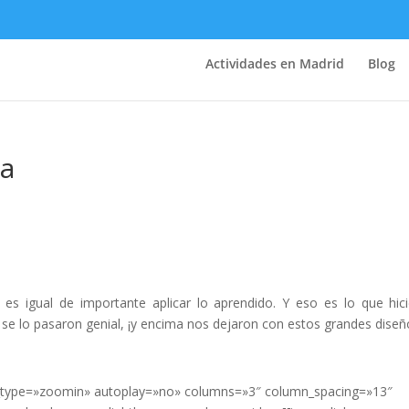
Actividades en Madrid
Blog
ca
 es igual de importante aplicar lo aprendido. Y eso es lo que hic
se lo pasaron genial, ¡y encima nos dejaron con estos grandes diseñ
er_type=»zoomin» autoplay=»no» columns=»3″ column_spacing=»13″