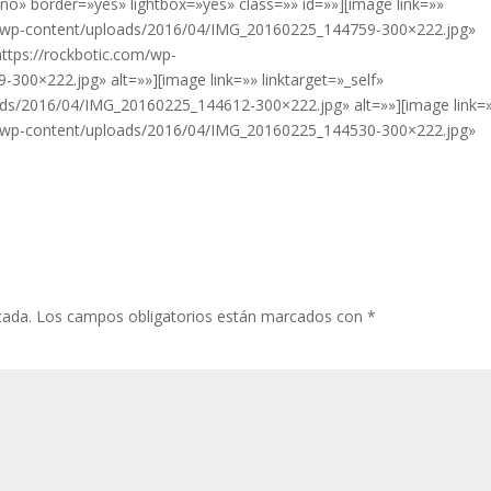
o» border=»yes» lightbox=»yes» class=»» id=»»][image link=»»
com/wp-content/uploads/2016/04/IMG_20160225_144759-300×222.jpg»
https://rockbotic.com/wp-
00×222.jpg» alt=»»][image link=»» linktarget=»_self»
ads/2016/04/IMG_20160225_144612-300×222.jpg» alt=»»][image link=
com/wp-content/uploads/2016/04/IMG_20160225_144530-300×222.jpg»
cada.
Los campos obligatorios están marcados con
*