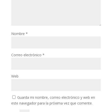
klink panel
klink panel
klink panel
klink panel
Nombre
*
klink panel
klink panel
Correo electrónico
*
klink panel
klink panel
klink panel
Web
klink panel
klink panel
Guarda mi nombre, correo electrónico y web en
klink panel
este navegador para la próxima vez que comente.
klink panel