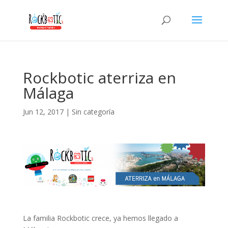
klink panel
klink panel
link paketleri
klink
Rockbotic aterriza en
klink
Málaga
klink
Jun 12, 2017
|
Sin categoría
klink
klink panel
klink panel
klink panel
klink panel
klink panel
La familia Rockbotic crece, ya hemos llegado a