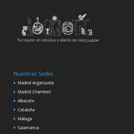
klink
klink panel
klink panel
klink panel
klink
klink
Nuestras Sedes
klink
Madrid Arganzuela
klink panel
Madrid Chamberí
klink panel
Albacete
klink
Cataluña
Málaga
klink
Salamanca
 Hacklink