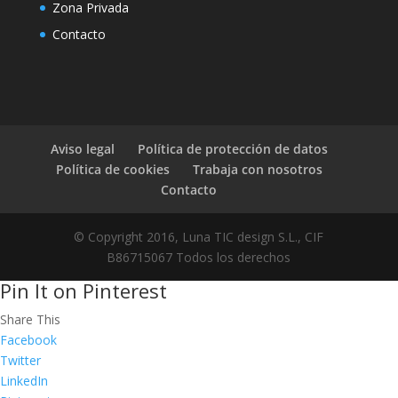
Zona Privada
klink panel
Contacto
klink panel
klink panel
klink panel
Aviso legal
Política de protección de datos
klink
Política de cookies
Trabaja con nosotros
klink panel
Contacto
klink panel
© Copyright 2016, Luna TIC design S.L., CIF
klink panel
B86715067 Todos los derechos
klink panel
Pin It on Pinterest
klink panel
Share This
Facebook
klink panel
Twitter
LinkedIn
klink panel