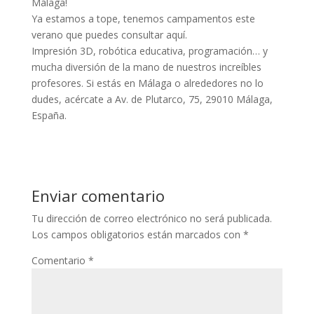
Málaga!
klink panel
Ya estamos a tope, tenemos campamentos este
klink panel
verano que puedes consultar aquí.
Impresión 3D, robótica educativa, programación… y
klink panel
mucha diversión de la mano de nuestros increíbles
klink panel
profesores. Si estás en Málaga o alrededores no lo
dudes, acércate a Av. de Plutarco, 75, 29010 Málaga,
klink panel
España.
klink panel
klink panel
link satın al
Enviar comentario
klink panel
Tu dirección de correo electrónico no será publicada.
Los campos obligatorios están marcados con
*
klink panel
Comentario
*
klink panel
klink panel