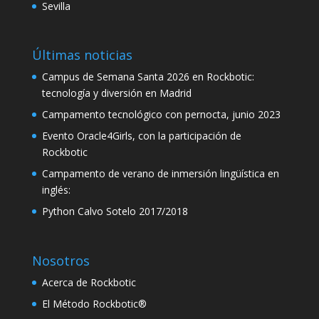
Sevilla
klink
link satın al
Últimas noticias
klink panel
Campus de Semana Santa 2026 en Rockbotic:
tecnología y diversión en Madrid
klink panel
Campamento tecnológico con pernocta, junio 2023
klink panel
Evento Oracle4Girls, con la participación de
klink panel
Rockbotic
Campamento de verano de inmersión lingüística en
klink panel
inglés:
klink panel
Python Calvo Sotelo 2017/2018
klink panel
klink panel
Nosotros
Acerca de Rockbotic
klink panel
El Método Rockbotic®
klink panel