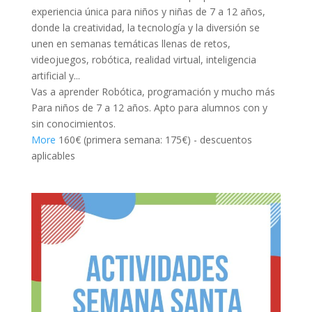
experiencia única para niños y niñas de 7 a 12 años,
k panel
donde la creatividad, la tecnología y la diversión se
unen en semanas temáticas llenas de retos,
k panel
videojuegos, robótica, realidad virtual, inteligencia
artificial y...
ti
Vas a aprender
Robótica, programación y mucho más
k
Para niños de 7 a 12 años. Apto para alumnos con y
sin conocimientos.
k Panel
More
160€ (primera semana: 175€) - descuentos
k
aplicables
k Panel
oku
k Panel
k Panel
k panel
Oku