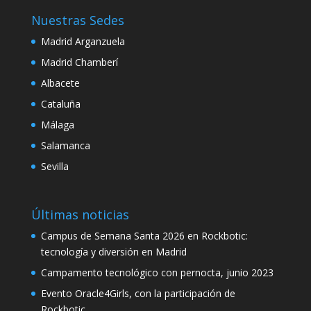
k panel
Nuestras Sedes
Madrid Arganzuela
k panel
Madrid Chamberí
k panel
Albacete
k panel
Cataluña
k
Málaga
k panel
Salamanca
Sevilla
k panel
k panel
Últimas noticias
k panel
Campus de Semana Santa 2026 en Rockbotic:
k panel
tecnología y diversión en Madrid
Campamento tecnológico con pernocta, junio 2023
k panel
Evento Oracle4Girls, con la participación de
k panel
Rockbotic