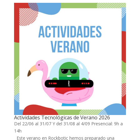
k panel
k panel
k panel
k panel
k panel
k panel
k panel
k panel
k panel
k panel
k panel
Actividades Tecnológicas de Verano 2026
Del 22/06 al 31/07 Y del 31/08 al 4/09
Presencial: 9h a
k panel
14h
Este verano en Rockbotic hemos preparado una
k panel