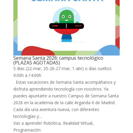
k
k panel
k panel
k panel
k
Semana Santa 2026: campus tecnológico
(PLAZAS AGOTADAS)
k
5 días (22-mar, 25-26-27-mar, 1-abr) o días sueltos
9:00h a 14:00h
k
Estas vacaciones de Semana Santa acompáñanos y
k panel
disfruta aprendiendo tecnología con nosotros. Ya
puedes apuntarte a nuestro Campus de Semana Santa
k panel
2026 en la academia de la calle Arganda 6 de Madrid.
k
Cada día una aventura nueva, con diferentes
tecnologías y...
k
Vas a aprender
Robótica, Realidad Virtual,
Programación
klink