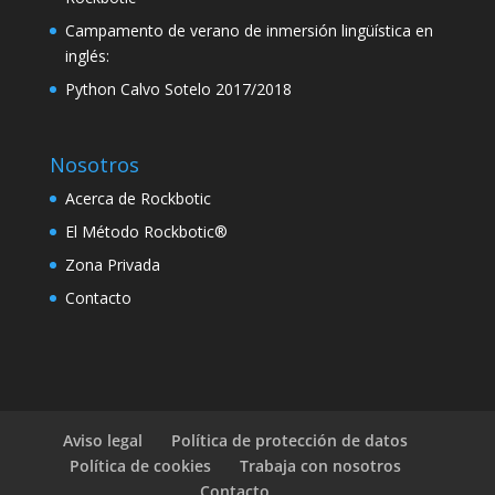
k panel
Campamento de verano de inmersión lingüística en
inglés:
k panel
Python Calvo Sotelo 2017/2018
k panel
 satın al
Nosotros
k Panel
Acerca de Rockbotic
k panel
El Método Rockbotic®
Zona Privada
 satın al
Contacto
k
k Panel
k Panel
k Panel
Aviso legal
Política de protección de datos
Política de cookies
Trabaja con nosotros
k Panel
Contacto