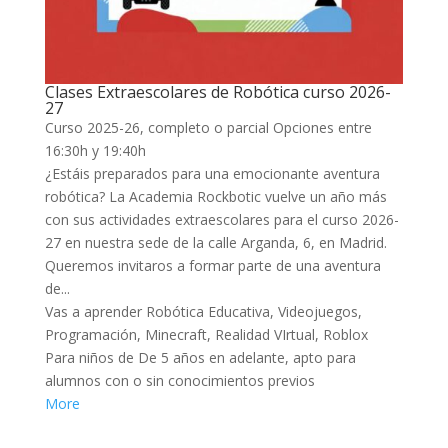
k panel
k panel
k panel
Clases Extraescolares de Robótica curso 2026-
27
k panel
Curso 2025-26, completo o parcial
Opciones entre
16:30h y 19:40h
k panel
¿Estáis preparados para una emocionante aventura
k panel
robótica? La Academia Rockbotic vuelve un año más
con sus actividades extraescolares para el curso 2026-
k panel
27 en nuestra sede de la calle Arganda, 6, en Madrid.
Queremos invitaros a formar parte de una aventura
 satın al
de...
k panel
Vas a aprender
Robótica Educativa, Videojuegos,
Programación, Minecraft, Realidad VIrtual, Roblox
k panel
Para niños de De 5 años en adelante, apto para
k panel
alumnos con o sin conocimientos previos
More
k panel