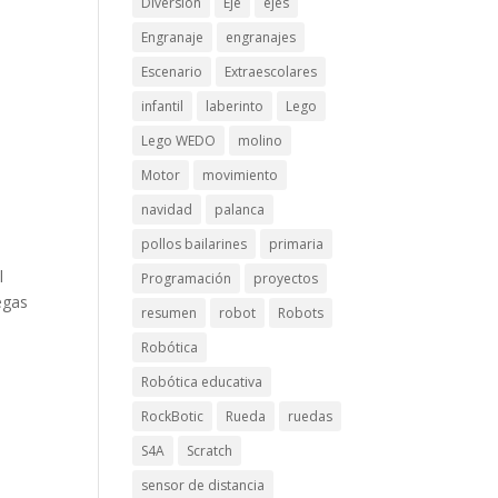
Diversión
Eje
ejes
Engranaje
engranajes
Escenario
Extraescolares
infantil
laberinto
Lego
Lego WEDO
molino
Motor
movimiento
navidad
palanca
pollos bailarines
primaria
l
Programación
proyectos
egas
resumen
robot
Robots
Robótica
Robótica educativa
RockBotic
Rueda
ruedas
S4A
Scratch
sensor de distancia