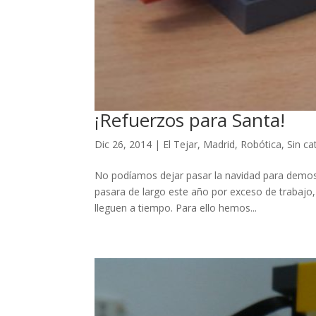
k panel
k panel
k panel
k panel
k panel
¡Refuerzos para Santa!
k panel
Dic 26, 2014
|
El Tejar
,
Madrid
,
Robótica
,
Sin ca
k panel
No podíamos dejar pasar la navidad para demos
k panel
pasara de largo este año por exceso de trabajo
lleguen a tiempo. Para ello hemos...
k panel
k panel
k panel
k panel
k panel