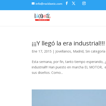
k panel
info@rockbotic.com
k panel
 paketleri
k
k
¡¡¡Y llegó la era industrial!!
k
Ene 17, 2015
|
Jovellanos
,
Madrid
,
Sin categoría
k
Esta semana, por fin, tanto tiempo esperando, ¿c
k panel
industrial!!! Han puesto en marcha EL MOTOR, e
sus diseños. Como...
k panel
k panel
k panel
k panel