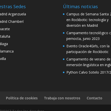
stras Sedes
Últimas noticias
drid Arganzuela
Campus de Semana Santa 
en Rockbotic: tecnología y
drid Chamberí
diversión en Madrid
bacete
Campamento tecnológico 
taluña
pernocta, junio 2023
laga
Evento Oracle4Girls, con la
lamanca
participación de Rockbotic
villa
Campamento de verano de
inmersión lingüística en ingl
Python Calvo Sotelo 2017/
Política de cookies
Trabaja con nosotros
Contacto