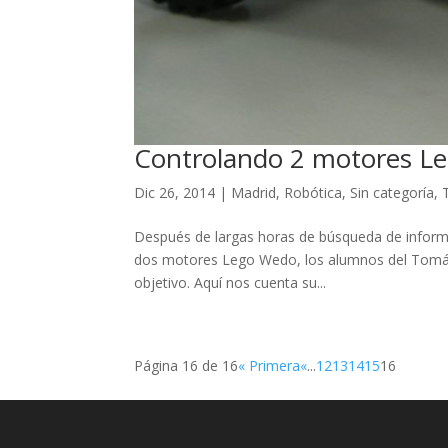
k
k panel
k panel
k panel
Controlando 2 motores Le
k
Dic 26, 2014
|
Madrid
,
Robótica
,
Sin categoría
,
k
Después de largas horas de búsqueda de informa
k
dos motores Lego Wedo, los alumnos del Tomás 
objetivo. Aquí nos cuenta su...
k panel
k panel
k
Página 16 de 16
« Primera
«
...
12
13
14
15
16
k
klink