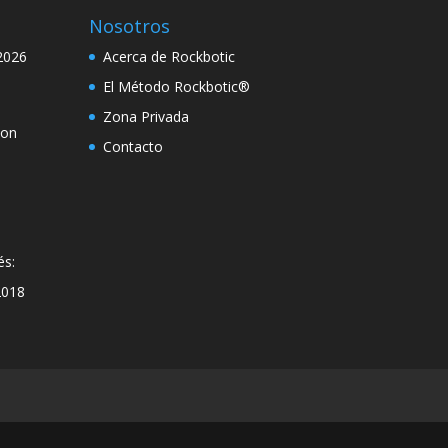
Nosotros
2026
Acerca de Rockbotic
El Método Rockbotic®
Zona Privada
con
Contacto
és:
2018