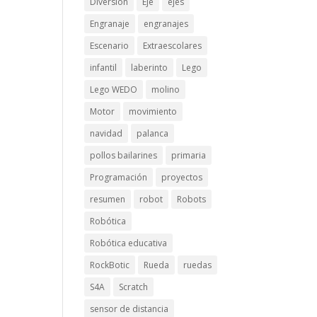
Diversión
Eje
ejes
Engranaje
engranajes
Escenario
Extraescolares
infantil
laberinto
Lego
Lego WEDO
molino
Motor
movimiento
navidad
palanca
pollos bailarines
primaria
Programación
proyectos
resumen
robot
Robots
Robótica
Robótica educativa
RockBotic
Rueda
ruedas
S4A
Scratch
sensor de distancia