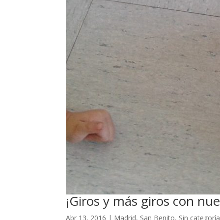
¡Giros y más giros con nu
Abr 13, 2016
|
Madrid
,
San Benito
,
Sin categorí