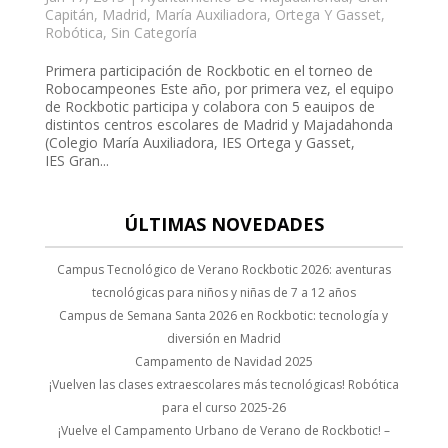
cklink panel
Capitán
,
Madrid
,
María Auxiliadora
,
Ortega Y Gasset
,
Robótica
,
Sin Categoría
cklink panel
Primera participación de Rockbotic en el torneo de
cklink panel
Robocampeones Este año, por primera vez, el equipo
de Rockbotic participa y colabora con 5 eauipos de
cklink panel
distintos centros escolares de Madrid y Majadahonda
(Colegio María Auxiliadora, IES Ortega y Gasset,
cklink panel
IES Gran...
cklink panel
ÚLTIMAS NOVEDADES
cklink panel
cklink satın al
Campus Tecnológico de Verano Rockbotic 2026: aventuras
tecnológicas para niños y niñas de 7 a 12 años
cklink panel
Campus de Semana Santa 2026 en Rockbotic: tecnología y
cklink panel
diversión en Madrid
Campamento de Navidad 2025
cklink panel
¡Vuelven las clases extraescolares más tecnológicas! Robótica
para el curso 2025-26
cklink panel
¡Vuelve el Campamento Urbano de Verano de Rockbotic! –
cklink panel