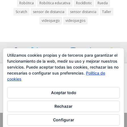
Robótica
Robótica educativa
RockBotic
Rueda
cklink panel
Scratch
sensor de distancia
sensor distancia
Taller
cklink panel
videojuego
videojuegos
luminati
cklink
cklink Panel
Utilizamos cookies propias y de terceros para garantizar el
funcionamiento de la web, medir su uso y mejorar nuestros
cklink
servicios. Puede aceptar todas las cookies, rechazar las no
cklink Panel
necesarias o configurar sus preferencias.
Política de
AVISO LEGAL
cookies
sal oku
POLÍTICA DE PROTECCIÓN DE DATOS
POLÍTICA DE COOKIES
Aceptar todo
cklink Panel
TRABAJA CON NOSOTROS
cklink Panel
CONTACTO
Rechazar
cklink panel
© COPYRIGHT 2016, LUNA TIC DESIGN S.L., CIF B86715067 TODOS
Configurar
asal Oku
LOS DERECHOS