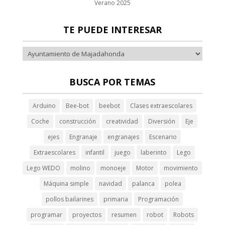
Verano 2025
cklink panel
TE PUEDE INTERESAR
cklink panel
cklink panel
cklink panel
BUSCA POR TEMAS
cklink panel
Arduino
Bee-bot
beebot
Clases extraescolares
cklink panel
Coche
construcción
creatividad
Diversión
Eje
cklink panel
ejes
Engranaje
engranajes
Escenario
cklink panel
Extraescolares
infantil
juego
laberinto
Lego
cklink panel
Lego WEDO
molino
monoeje
Motor
movimiento
Máquina simple
navidad
palanca
polea
cklink panel
pollos bailarines
primaria
Programación
cklink panel
programar
proyectos
resumen
robot
Robots
cklink panel