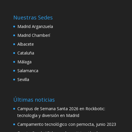
klink
Nuestras Sedes
klink satın al
Madrid Arganzuela
klink panel
Madrid Chamberí
klink panel
Albacete
klink panel
Cataluña
Málaga
klink panel
Salamanca
klink panel
Sevilla
klink panel
klink panel
Últimas noticias
klink panel
Campus de Semana Santa 2026 en Rockbotic:
tecnología y diversión en Madrid
klink panel
Campamento tecnológico con pernocta, junio 2023
klink panel