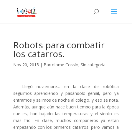
klink panel
klink panel
klink paketleri
klink
Robots para combatir
klink
los catarros.
klink
Nov 20, 2015
|
Bartolomé Cossío
,
Sin categoría
klink
klink panel
Llegó noviembre… en la clase de robótica
klink panel
seguimos aprendiendo y pasándolo genial, pero ya
entramos y salimos de noche al colegio, y eso se nota.
klink panel
Además, aunque aún hace buen tiempo para la época
klink panel
que es, han bajado las temperaturas y el viento es
más frío. En clase, muchos compañeros ya están
klink panel
empezando con los primeros catarros, pero vamos a