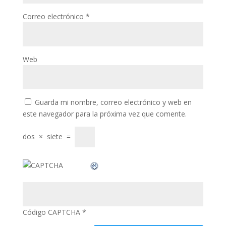
Correo electrónico
*
klink panel
klink panel
uminati
Web
klink
klink Panel
Guarda mi nombre, correo electrónico y web en
klink
este navegador para la próxima vez que comente.
klink Panel
dos
×
siete
=
sal oku
klink Panel
klink Panel
klink panel
Código CAPTCHA
*
sal Oku