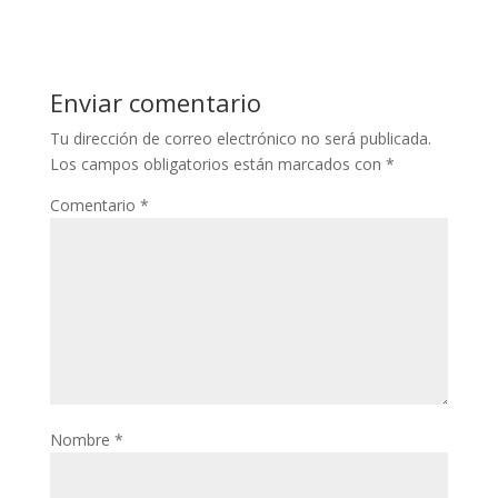
klink panel
klink panel
klink panel
Enviar comentario
klink panel
Tu dirección de correo electrónico no será publicada.
Los campos obligatorios están marcados con
*
klink panel
Comentario
*
klink panel
klink panel
klink panel
klink panel
klink panel
klink panel
Nombre
*
klink panel
klink panel