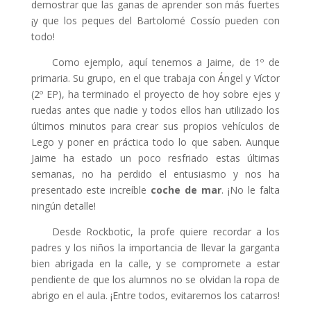
demostrar que las ganas de aprender son más fuertes
klink panel
¡y que los peques del Bartolomé Cossío pueden con
klink panel
todo!
klink panel
Como ejemplo, aquí tenemos a Jaime, de 1º de
primaria. Su grupo, en el que trabaja con Ángel y Víctor
klink panel
(2º EP), ha terminado el proyecto de hoy sobre ejes y
klink panel
ruedas antes que nadie y todos ellos han utilizado los
últimos minutos para crear sus propios vehículos de
klink panel
Lego y poner en práctica todo lo que saben. Aunque
Jaime ha estado un poco resfriado estas últimas
klink panel
semanas, no ha perdido el entusiasmo y nos ha
klink satın al
presentado este increíble
coche de mar
. ¡No le falta
ningún detalle!
klink panel
Desde Rockbotic, la profe quiere recordar a los
klink panel
padres y los niños la importancia de llevar la garganta
klink panel
bien abrigada en la calle, y se compromete a estar
pendiente de que los alumnos no se olvidan la ropa de
klink panel
abrigo en el aula. ¡Entre todos, evitaremos los catarros!