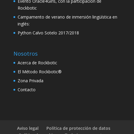
Evento Oracle4Girls, con la participación de
klink panel
Rockbotic
Campamento de verano de inmersión lingüística en
klink panel
inglés:
klink panel
Python Calvo Sotelo 2017/2018
klink panel
klink
Nosotros
Acerca de Rockbotic
klink panel
El Método Rockbotic®
klink panel
Zona Privada
klink panel
Contacto
klink panel
klink panel
klink panel
Aviso legal
Política de protección de datos
klink panel