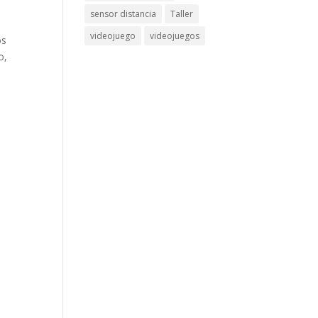
sensor distancia
Taller
videojuego
videojuegos
os
o,