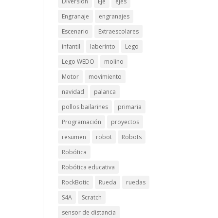
Diversión
Eje
ejes
Engranaje
engranajes
Escenario
Extraescolares
infantil
laberinto
Lego
Lego WEDO
molino
Motor
movimiento
navidad
palanca
pollos bailarines
primaria
Programación
proyectos
resumen
robot
Robots
Robótica
Robótica educativa
RockBotic
Rueda
ruedas
S4A
Scratch
sensor de distancia