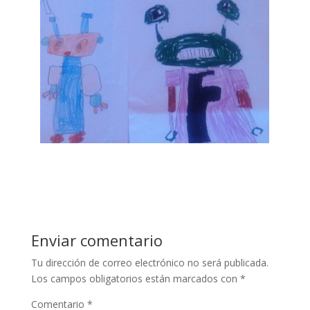
link panel
link panel
link panel
link panel
link panel
link panel
link panel
link satın al
link panel
link panel
Enviar comentario
link panel
Tu dirección de correo electrónico no será publicada.
Los campos obligatorios están marcados con
*
link panel
Comentario
*