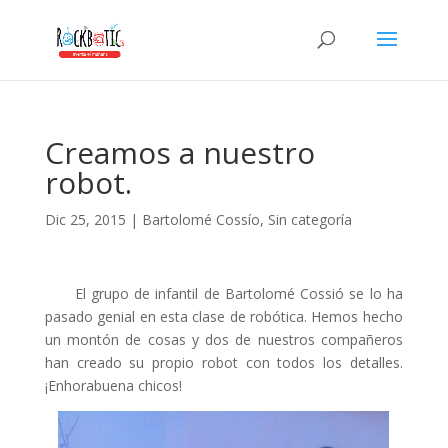
link panel
link panel
link paketleri
link
Creamos a nuestro
link
robot.
link
Dic 25, 2015
|
Bartolomé Cossío
,
Sin categoría
link
link panel
El grupo de infantil de Bartolomé Cossió se lo ha
link panel
pasado genial en esta clase de robótica. Hemos hecho
un montón de cosas y dos de nuestros compañeros
link panel
han creado su propio robot con todos los detalles.
link panel
¡Enhorabuena chicos!
link panel