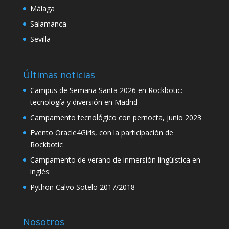
Málaga
link
Salamanca
link satın al
Sevilla
link panel
link panel
Últimas noticias
Campus de Semana Santa 2026 en Rockbotic:
link panel
tecnología y diversión en Madrid
link panel
Campamento tecnológico con pernocta, junio 2023
link panel
Evento Oracle4Girls, con la participación de
Rockbotic
link panel
Campamento de verano de inmersión lingüística en
link panel
inglés:
link panel
Python Calvo Sotelo 2017/2018
link panel
Nosotros
link panel