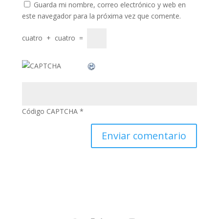
Guarda mi nombre, correo electrónico y web en
este navegador para la próxima vez que comente.
link panel
link panel
cuatro
+
cuatro
=
minati
link
link Panel
link
Código CAPTCHA
*
link Panel
al oku
link Panel
link Panel
link panel
al Oku