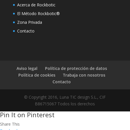
Acerca de Rockbotic
link panel
El Método Rockbotic®
link panel
Zona Privada
link panel
Contacto
link panel
link
link panel
Aviso legal
Política de protección de datos
link panel
Política de cookies
Trabaja con nosotros
Contacto
link panel
link panel
© Copyright 2016, Luna TIC design S.L., CIF
B86715067 Todos los derechos
link panel
Pin It on Pinterest
link panel
Share This
link panel