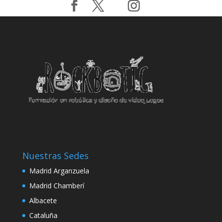
link
link panel
link panel
link panel
link
link
link
link panel
Nuestras Sedes
link panel
Madrid Arganzuela
link
Madrid Chamberí
link
Albacete
Cataluña
 Hacklink