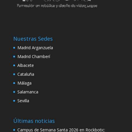
Hacklink panel
Hacklink panel
Illuminati
Nuestras Sedes
Hacklink
Madrid Arganzuela
Hacklink Panel
Madrid Chamberí
Hacklink
Albacete
Cataluña
Hacklink Panel
Málaga
Masal oku
Salamanca
Hacklink Panel
Sevilla
Hacklink Panel
Hacklink panel
Últimas noticias
Campus de Semana Santa 2026 en Rockbotic:
Masal Oku