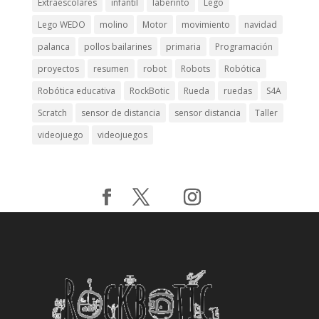
Hacklink panel
Extraescolares
infantil
laberinto
Lego
Lego WEDO
molino
Motor
movimiento
navidad
Hacklink panel
palanca
pollos bailarines
primaria
Programación
Hacklink panel
proyectos
resumen
robot
Robots
Robótica
Hacklink panel
Robótica educativa
RockBotic
Rueda
ruedas
S4A
Hacklink panel
Scratch
sensor de distancia
sensor distancia
Taller
Hacklink panel
videojuego
videojuegos
Hacklink panel
Hacklink panel
Hacklink panel
Hacklink panel
Hacklink panel
Hacklink panel
Hacklink panel