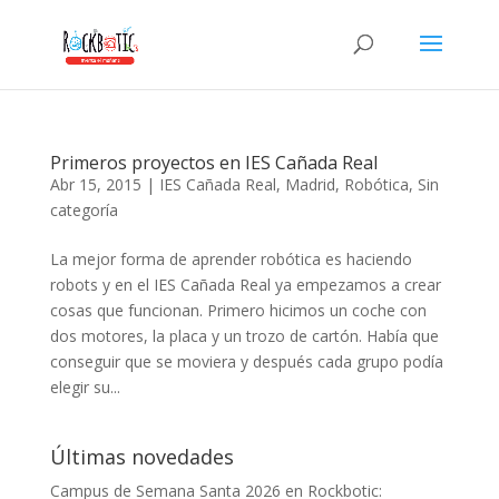
Hacklink panel
Hacklink panel
Backlink paketleri
Hacklink
Primeros proyectos en IES Cañada Real
Hacklink
Abr 15, 2015
|
IES Cañada Real
,
Madrid
,
Robótica
,
Sin
categoría
Hacklink
La mejor forma de aprender robótica es haciendo
Hacklink
robots y en el IES Cañada Real ya empezamos a crear
Hacklink panel
cosas que funcionan. Primero hicimos un coche con
dos motores, la placa y un trozo de cartón. Había que
Hacklink panel
conseguir que se moviera y después cada grupo podía
Hacklink panel
elegir su...
Hacklink panel
Últimas novedades
Hacklink panel
Campus de Semana Santa 2026 en Rockbotic: