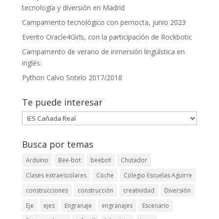
Hacklink panel
tecnología y diversión en Madrid
Hacklink panel
Campamento tecnológico con pernocta, junio 2023
Evento Oracle4Girls, con la participación de Rockbotic
Hacklink panel
Campamento de verano de inmersión lingüística en
Hacklink panel
inglés:
Hacklink panel
Python Calvo Sotelo 2017/2018
Hacklink panel
Te puede interesar
Hacklink panel
Te
puede
Hacklink satın al
interesar
Busca por temas
Hacklink panel
Arduino
Bee-bot
beebot
Chutador
Hacklink panel
Clases extraescolares
Coche
Colegio Escuelas Aguirre
Hacklink panel
construcciones
construcción
creatividad
Diversión
Hacklink panel
Eje
ejes
Engranaje
engranajes
Escenario