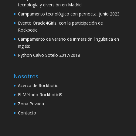
tecnología y diversión en Madrid
Hacklink
Campamento tecnológico con pernocta, junio 2023
Hacklink panel
Evento Oracle4Girls, con la participación de
Rockbotic
Hacklink panel
Campamento de verano de inmersión lingüística en
Hacklink panel
inglés:
Hacklink
Python Calvo Sotelo 2017/2018
Hacklink
Nosotros
Hacklink
Acerca de Rockbotic
Hacklink panel
El Método Rockbotic®
Hacklink panel
Zona Privada
Hacklink
Contacto
Hacklink
Buy Hacklink