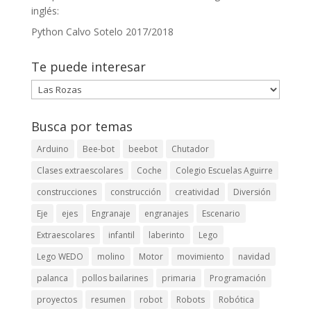
klink panel
inglés:
klink panel
Python Calvo Sotelo 2017/2018
klink panel
Te puede interesar
klink panel
Te
puede
klink panel
interesar
Busca por temas
klink panel
Arduino
Bee-bot
beebot
Chutador
klink panel
Clases extraescolares
Coche
Colegio Escuelas Aguirre
klink panel
construcciones
construcción
creatividad
Diversión
klink panel
Eje
ejes
Engranaje
engranajes
Escenario
klink panel
Extraescolares
infantil
laberinto
Lego
Lego WEDO
molino
Motor
movimiento
navidad
klink panel
palanca
pollos bailarines
primaria
Programación
klink panel
proyectos
resumen
robot
Robots
Robótica
klink panel