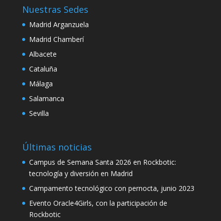
Nuestras Sedes
klink Panel
Madrid Arganzuela
klink panel
Madrid Chamberí
al Oku
Albacete
Cataluña
klink
Málaga
klink panel
Salamanca
klink panel
Sevilla
klink panel
klink
Últimas noticias
Campus de Semana Santa 2026 en Rockbotic:
klink
tecnología y diversión en Madrid
klink
Campamento tecnológico con pernocta, junio 2023
klink panel
Evento Oracle4Girls, con la participación de
Rockbotic
klink panel