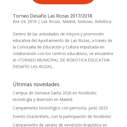
klink panel
klink panel
Torneo Desafío Las Rozas 2017/2018
Ene 24, 2018
|
Las Rozas
,
Madrid
,
Noticias
,
Robótica
klink panel
klink panel
Dentro de las actividades de mejora y promoción
educativa del Ayuntamiento de Las Rozas, a través de
klink panel
la Concejalía de Educación y Cultura impulsada en
colaboración con los centros educativos, se encuentra
klink panel
el «TORNEO MUNICIPAL DE ROBÓTICA EDUCATIVA
klink panel
DESAFÍO LAS ROZAS...
klink panel
Últimas novedades
klink panel
Campus de Semana Santa 2026 en Rockbotic:
klink satın al
tecnología y diversión en Madrid
klink panel
Campamento tecnológico con pernocta, junio 2023
Evento Oracle4Girls, con la participación de Rockbotic
klink panel
Campamento de verano de inmersión lingüística en