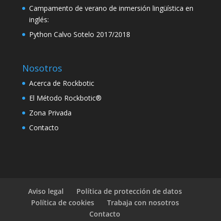
Campamento de verano de inmersión lingüística en
klink
inglés:
klink
Python Calvo Sotelo 2017/2018
 Hacklink
Nosotros
klink
Acerca de Rockbotic
klink satın al
El Método Rockbotic®
klink panel
Zona Privada
klink panel
Contacto
klink panel
klink panel
klink panel
Aviso legal
Política de protección de datos
klink panel
Política de cookies
Trabaja con nosotros
Contacto
klink panel