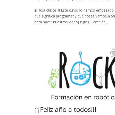
link panel
¡¡¡¡Hola chicos!!!! Este curso lo hemos empeza
link panel
qué significa programar y qué cosas vamos a 
link panel
para hacer nuestros videojuegos. También...
link panel
link panel
link panel
link panel
link panel
link panel
link panel
link panel
link panel
¡¡¡Feliz año a todos!!!
link panel