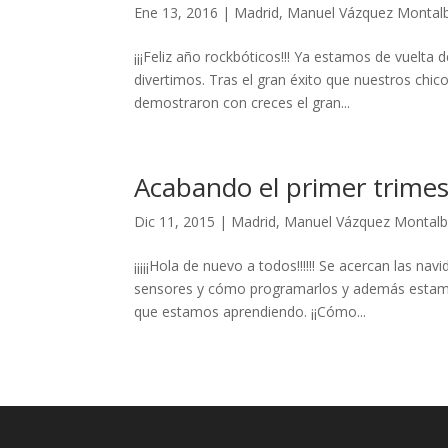
Ene 13, 2016
|
Madrid
,
Manuel Vázquez Montal
link panel
¡¡¡Feliz año rockbóticos!!! Ya estamos de vuelta
link panel
divertimos. Tras el gran éxito que nuestros chic
demostraron con creces el gran...
inati
link
Acabando el primer trimes
link Panel
Dic 11, 2015
|
Madrid
,
Manuel Vázquez Montal
link
link Panel
¡¡¡¡¡Hola de nuevo a todos!!!!!! Se acercan las 
sensores y cómo programarlos y además estamo
l oku
que estamos aprendiendo. ¡¡Cómo...
link Panel
link Panel
link panel
al Oku