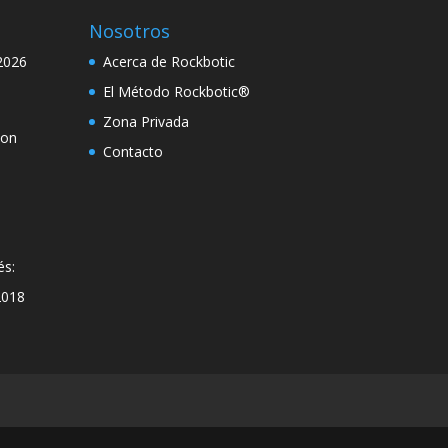
Nosotros
2026
Acerca de Rockbotic
El Método Rockbotic®
Zona Privada
con
Contacto
és:
2018