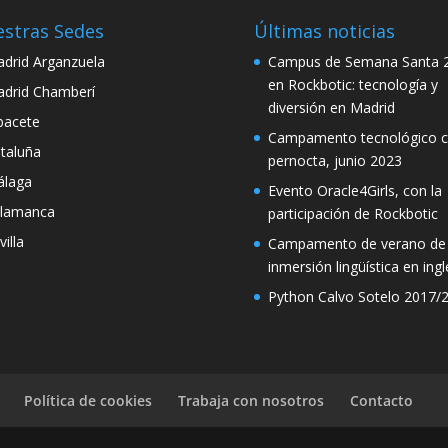
stras Sedes
Últimas noticias
drid Arganzuela
Campus de Semana Santa 
en Rockbotic: tecnología y
drid Chamberí
diversión en Madrid
bacete
Campamento tecnológico 
taluña
pernocta, junio 2023
laga
Evento Oracle4Girls, con la
lamanca
participación de Rockbotic
villa
Campamento de verano de
inmersión lingüística en ingl
Python Calvo Sotelo 2017/
Política de cookies
Trabaja con nosotros
Contacto