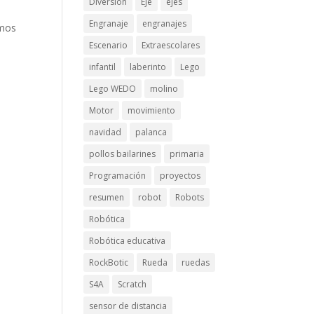
Diversión
Eje
ejes
Engranaje
engranajes
emos
Escenario
Extraescolares
infantil
laberinto
Lego
Lego WEDO
molino
Motor
movimiento
navidad
palanca
pollos bailarines
primaria
Programación
proyectos
resumen
robot
Robots
Robótica
Robótica educativa
RockBotic
Rueda
ruedas
S4A
Scratch
sensor de distancia