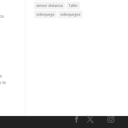
sensor distancia
Taller
videojuego
videojuegos
nos
os
o lo