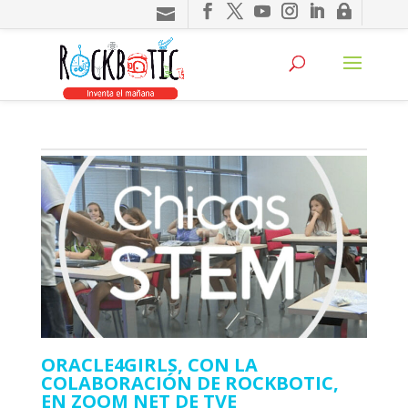
ORACLE4GIRLS, CON LA
COLABORACIÓN DE ROCKBOTIC,
EN ZOOM NET DE TVE