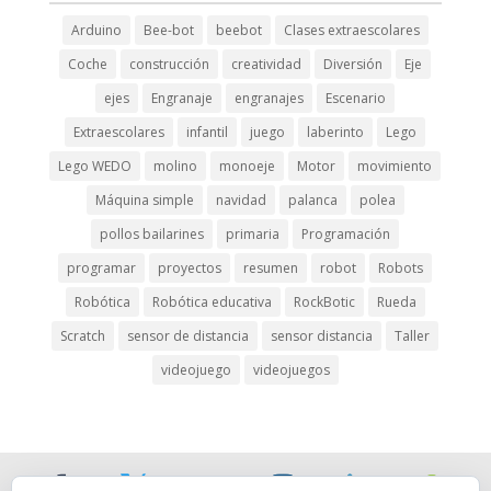
Arduino
Bee-bot
beebot
Clases extraescolares
Coche
construcción
creatividad
Diversión
Eje
ejes
Engranaje
engranajes
Escenario
Extraescolares
infantil
juego
laberinto
Lego
Lego WEDO
molino
monoeje
Motor
movimiento
Máquina simple
navidad
palanca
polea
pollos bailarines
primaria
Programación
programar
proyectos
resumen
robot
Robots
Robótica
Robótica educativa
RockBotic
Rueda
Scratch
sensor de distancia
sensor distancia
Taller
videojuego
videojuegos