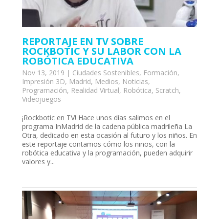
REPORTAJE EN TV SOBRE
ROCKBOTIC Y SU LABOR CON LA
ROBÓTICA EDUCATIVA
Nov 13, 2019
|
Ciudades Sostenibles
,
Formación
,
Impresión 3D
,
Madrid
,
Medios
,
Noticias
,
Programación
,
Realidad Virtual
,
Robótica
,
Scratch
,
Videojuegos
¡Rockbotic en TV! Hace unos días salimos en el
programa InMadrid de la cadena pública madrileña La
Otra, dedicado en esta ocasión al futuro y los niños. En
este reportaje contamos cómo los niños, con la
robótica educativa y la programación, pueden adquirir
valores y...